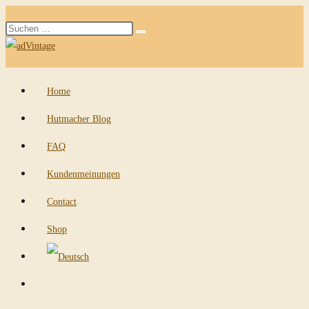
Zum
Diese
Inhalt
Suche
Website
springen
starten
durchsuchen
Home
Hutmacher Blog
FAQ
Kundenmeinungen
Contact
Shop
Website-