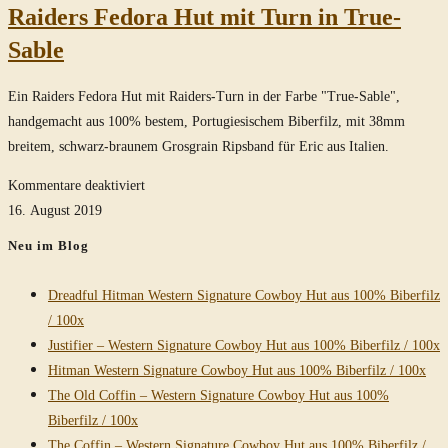
Raiders Fedora Hut mit Turn in True-
Sable
Ein Raiders Fedora Hut mit Raiders-Turn in der Farbe "True-Sable",
handgemacht aus 100% bestem, Portugiesischem Biberfilz, mit 38mm
breitem, schwarz-braunem Grosgrain Ripsband für Eric aus Italien.
für
Kommentare deaktiviert
Raiders
16. August 2019
Fedora
Neu im Blog
Hut
mit
Dreadful Hitman Western Signature Cowboy Hut aus 100% Biberfilz
Turn
/ 100x
in
Justifier – Western Signature Cowboy Hut aus 100% Biberfilz / 100x
True-
Hitman Western Signature Cowboy Hut aus 100% Biberfilz / 100x
Sable
The Old Coffin – Western Signature Cowboy Hut aus 100%
Biberfilz / 100x
The Coffin – Western Signature Cowboy Hut aus 100% Biberfilz /