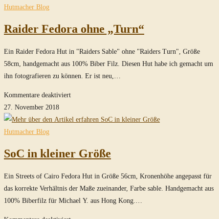
durchsuchen
Hutmacher Blog
Raider Fedora ohne „Turn“
Ein Raider Fedora Hut in "Raiders Sable" ohne "Raiders Turn", Größe
58cm, handgemacht aus 100% Biber Filz. Diesen Hut habe ich gemacht um
ihn fotografieren zu können. Er ist neu,…
für
Kommentare deaktiviert
Raider
27. November 2018
Fedora
ohne
Hutmacher Blog
„Turn“
SoC in kleiner Größe
Ein Streets of Cairo Fedora Hut in Größe 56cm, Kronenhöhe angepasst für
das korrekte Verhältnis der Maße zueinander, Farbe sable. Handgemacht aus
100% Biberfilz für Michael Y. aus Hong Kong.…
für