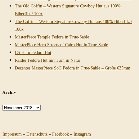
The Old Coffin – Western Signature Cowboy Hut aus 100%
Biberfilz / 100x
The Coffin – Western Signature Cowboy Hut aus 100% Biberfilz /
100x
MasterPiece Temple Fedora in True-Sable
MasterPiece Hero Streets of Cairo Hut in True-Sable
CS Hero Fedora Hut
Raider Fedora Hut mit Turn in Natur
Dezenter MasterPiece SoC Fedora in True-Sable – Größe 635mm
Archiv
Archiv
Impressum
–
Datenschutz
–
Facebook
–
Instagram