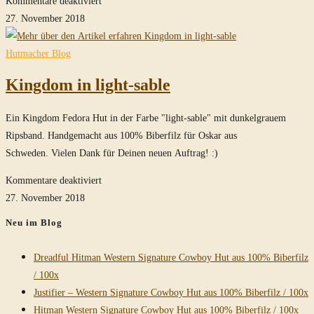
Kommentare deaktiviert
SoC
27. November 2018
in
kleiner
Hutmacher Blog
Größe
Kingdom in light-sable
Ein Kingdom Fedora Hut in der Farbe "light-sable" mit dunkelgrauem
Ripsband. Handgemacht aus 100% Biberfilz für Oskar aus
Schweden. Vielen Dank für Deinen neuen Auftrag! :)
für
Kommentare deaktiviert
Kingdom
27. November 2018
in
Neu im Blog
light-
sable
Dreadful Hitman Western Signature Cowboy Hut aus 100% Biberfilz
/ 100x
Justifier – Western Signature Cowboy Hut aus 100% Biberfilz / 100x
Hitman Western Signature Cowboy Hut aus 100% Biberfilz / 100x