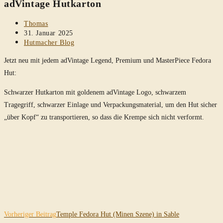
adVintage Hutkarton
durchsuchen
Beitrags-
Thomas
Autor:
Beitrag
31. Januar 2025
veröffentlicht:
Beitrags-
Hutmacher Blog
Kategorie:
Jetzt neu mit jedem adVintage Legend, Premium und MasterPiece Fedora
Hut:
Schwarzer Hutkarton mit goldenem adVintage Logo, schwarzem
Tragegriff, schwarzer Einlage und Verpackungsmaterial, um den Hut sicher
„über Kopf“ zu transportieren, so dass die Krempe sich nicht verformt.
Weitere
Vorheriger Beitrag
Temple Fedora Hut (Minen Szene) in Sable