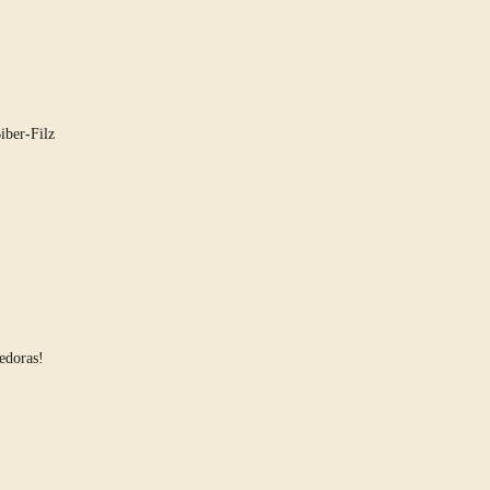
iber-Filz
edoras!