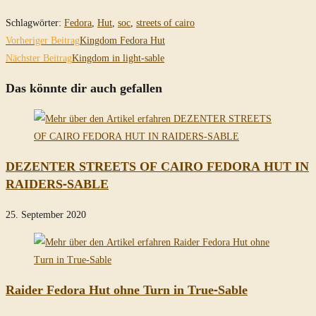
Schlagwörter
:
Fedora
,
Hut
,
soc
,
streets of cairo
Weitere
Vorheriger Beitrag
Kingdom Fedora Hut
Artikel
Nächster Beitrag
Kingdom in light-sable
ansehen
Das könnte dir auch gefallen
DEZENTER STREETS OF CAIRO FEDORA HUT IN
RAIDERS-SABLE
25. September 2020
Raider Fedora Hut ohne Turn in True-Sable