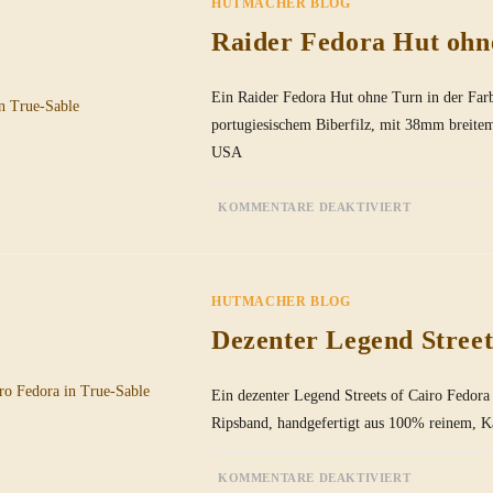
HUTMACHER BLOG
TRUE-
SABLE
Raider Fedora Hut ohn
Ein Raider Fedora Hut ohne Turn in der Far
portugiesischem Biberfilz, mit 38mm breite
USA
FÜR
KOMMENTARE DEAKTIVIERT
RAIDER
FEDORA
HUT
OHNE
TURN
IN
HUTMACHER BLOG
TRUE-
SABLE
Dezenter Legend Street
Ein dezenter Legend Streets of Cairo Fedor
Ripsband, handgefertigt aus 100% reinem, K
FÜR
KOMMENTARE DEAKTIVIERT
DEZENTE