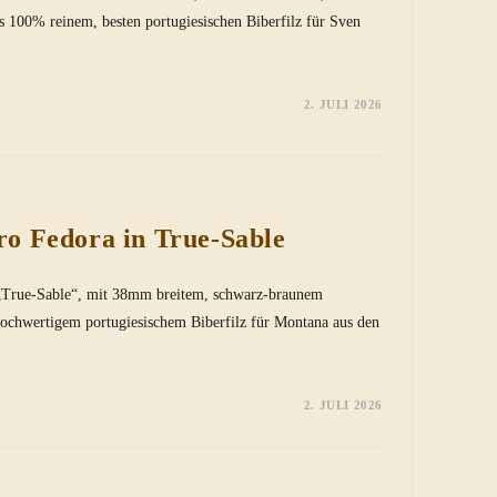
 100% reinem, besten portugiesischen Biberfilz für Sven
2. JULI 2026
R
ECE
iro Fedora in True-Sable
n „True-Sable“, mit 38mm breitem, schwarz-braunem
hochwertigem portugiesischem Biberfilz für Montana aus den
2. JULI 2026
R