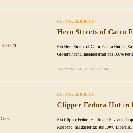
LEGEND
STREETS
OF
CAIRO
FEDORA
HUTMACHER BLOG
IN
TRUE-
SABLE
Hero Streets of Cairo F
Ein Hero Streets of Cairo Fedora Hut in „S
Grosgrainband, handgefertigt aus 100% best
FÜR
KOMMENTARE DEAKTIVIERT
HERO
STREETS
OF
CAIRO
FEDORA
IN
HUTMACHER BLOG
SABLE
23
Clipper Fedora Hut in 
Ein Clipper Fedora Hut in der Filzfarbe 'Im
Ripsband, handgefertigt aus 100% Biberfilz,