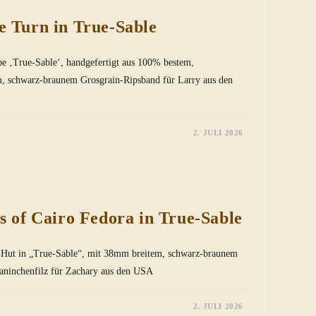
e Turn in True-Sable
be ‚True-Sable‘, handgefertigt aus 100% bestem,
m, schwarz-braunem Grosgrain-Ripsband für Larry aus den
2. JULI 2026
s of Cairo Fedora in True-Sable
a Hut in „True-Sable“, mit 38mm breitem, schwarz-braunem
aninchenfilz für Zachary aus den USA
2. JULI 2026
R