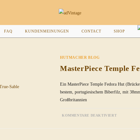
FAQ
KUNDENMEINUNGEN
CONTACT
SHOP
HUTMACHER BLOG
MasterPiece Temple Fe
Ein MasterPiece Temple Fedora Hut (Brücken
bestem, portugiesischem Biberfilz, mit 38m
Großbritannien
FÜR
KOMMENTARE DEAKTIVIERT
MASTERPI
TEMPLE
FEDORA
IN
TRUE-
SABLE