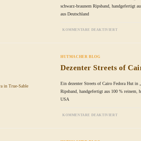
schwarz-braunem Ripsband, handgefertigt aus
aus Deutschland
FÜR
KOMMENTARE DEAKTIVIERT
DEZENTE
MASTERPI
SOC
FEDORA
IN
TRUE-
HUTMACHER BLOG
SABLE
–
GRÖSSE 6
Dezenter Streets of Ca
35MM
Ein dezenter Streets of Cairo Fedora Hut i
Ripsband, handgefertigt aus 100 % reinem, 
USA
FÜR
KOMMENTARE DEAKTIVIERT
DEZENTE
STREETS
OF
CAIRO
FEDORA
IN