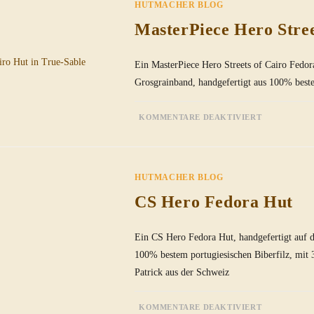
HUTMACHER BLOG
MasterPiece Hero Stree
Ein MasterPiece Hero Streets of Cairo Fedo
Grosgrainband, handgefertigt aus 100% best
FÜR
KOMMENTARE DEAKTIVIERT
MASTERPI
HERO
STREETS
OF
CAIRO
HUT
HUTMACHER BLOG
IN
TRUE-
SABLE
CS Hero Fedora Hut
Ein CS Hero Fedora Hut, handgefertigt auf 
100% bestem portugiesischen Biberfilz, mi
Patrick aus der Schweiz
FÜR
KOMMENTARE DEAKTIVIERT