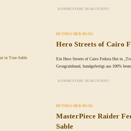
FÜR
KOMMENTARE DEAKTIVIERT
CLIPPER
FEDORA
HUT
IN
IMPERIAL
GREY
HUTMACHER BLOG
Hero Streets of Cairo 
Ein Hero Streets of Cairo Fedora Hut in „T
Grosgrainband, handgefertigt aus 100% beste
FÜR
KOMMENTARE DEAKTIVIERT
HERO
STREETS
OF
CAIRO
FEDORA
HUT
HUTMACHER BLOG
IN
TRUE-
SABLE
MasterPiece Raider Fe
Sable