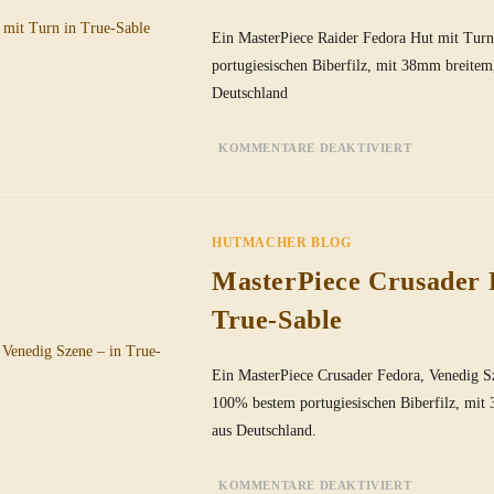
Ein MasterPiece Raider Fedora Hut mit Turn
portugiesischen Biberfilz, mit 38mm breite
Deutschland
FÜR
KOMMENTARE DEAKTIVIERT
MASTERPI
RAIDER
FEDORA
HUT
MIT
TURN
HUTMACHER BLOG
IN
TRUE-
SABLE
MasterPiece Crusader F
True-Sable
Ein MasterPiece Crusader Fedora, Venedig Sz
100% bestem portugiesischen Biberfilz, mi
aus Deutschland.
FÜR
KOMMENTARE DEAKTIVIERT