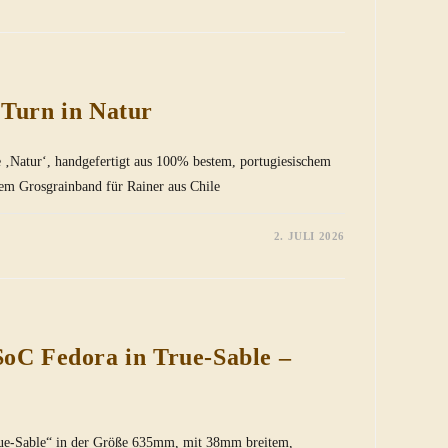
 Turn in Natur
 ‚Natur‘, handgefertigt aus 100% bestem, portugiesischem
em Grosgrainband für Rainer aus Chile
2. JULI 2026
SoC Fedora in True-Sable –
rue-Sable“ in der Größe 635mm, mit 38mm breitem,