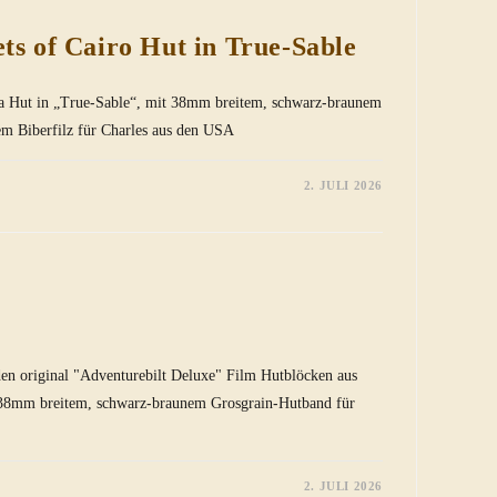
ts of Cairo Hut in True-Sable
ra Hut in „True-Sable“, mit 38mm breitem, schwarz-braunem
em Biberfilz für Charles aus den USA
2. JULI 2026
ECE
den original "Adventurebilt Deluxe" Film Hutblöcken aus
t 38mm breitem, schwarz-braunem Grosgrain-Hutband für
2. JULI 2026