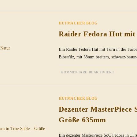
CS
HERO
FEDORA
HUT
HUTMACHER BLOG
Raider Fedora Hut mit
Ein Raider Fedora Hut mit Turn in der Farbe
Biberfilz, mit 38mm breitem, schwarz-braun
FÜR
KOMMENTARE DEAKTIVIERT
RAIDER
FEDORA
HUT
MIT
TURN
IN
HUTMACHER BLOG
NATUR
Dezenter MasterPiece 
Größe 635mm
Ein dezenter MasterPiece SoC Fedora in „T