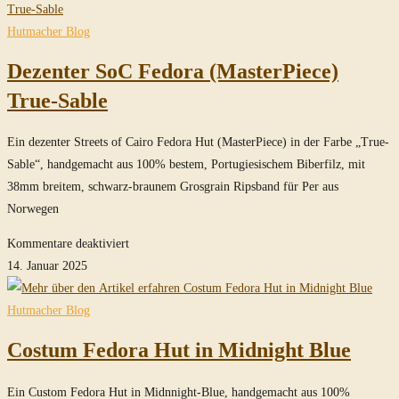
Hut
in
Hutmacher Blog
Steel-
Dezenter SoC Fedora (MasterPiece)
Grey
True-Sable
Ein dezenter Streets of Cairo Fedora Hut (MasterPiece) in der Farbe „True-
Sable“, handgemacht aus 100% bestem, Portugiesischem Biberfilz, mit
38mm breitem, schwarz-braunem Grosgrain Ripsband für Per aus
Norwegen
für
Kommentare deaktiviert
Dezenter
14. Januar 2025
SoC
Fedora
Hutmacher Blog
(MasterPiece)
Costum Fedora Hut in Midnight Blue
True-
Sable
Ein Custom Fedora Hut in Midnnight-Blue, handgemacht aus 100%