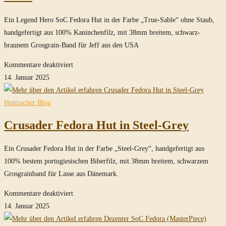
Sable
Ein Legend Hero SoC Fedora Hut in der Farbe „True-Sable“ ohne Staub,
handgefertigt aus 100% Kaninchenfilz, mit 38mm breitem, schwarz-
braunem Grosgrain-Band für Jeff aus den USA
für
Kommentare deaktiviert
Legend
14. Januar 2025
Hero
SoC
Hutmacher Blog
Fedora
Crusader Fedora Hut in Steel-Grey
Hut
in
Ein Crusader Fedora Hut in der Farbe „Steel-Grey“, handgefertigt aus
True-
100% bestem portugiesischen Biberfilz, mit 38mm breitem, schwarzem
Sable
Grosgrainband für Lasse aus Dänemark.
für
Kommentare deaktiviert
Crusader
14. Januar 2025
Fedora