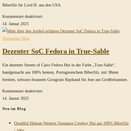
Biberfilz für Lord H. aus den USA
für
Kommentare deaktiviert
Costum
14. Januar 2025
Fedora
Hut
Hutmacher Blog
in
Dezenter SoC Fedora in True-Sable
Midnight
Blue
Ein dezenter Streets of Cairo Fedora Hut in der Farbe „True-Sable“,
handgemacht aus 100% bestem, Portugiesischem Biberfilz, mit 38mm
breitem, schwarz-braunem Grosgrain Ripsband für Jose aus Großbritannien.
für
Kommentare deaktiviert
Dezenter
14. Januar 2025
SoC
Neu im Blog
Fedora
in
Dreadful Hitman Western Signature Cowboy Hut aus 100% Biberfilz
True-
/ 100x