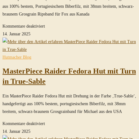
aus 100% bestem, Portugiesischem Biberfilz, mit 38mm breitem, schwarz-
braunem Grosgrain Ripsband für Fox aus Kanada
für
Kommentare deaktiviert
Temple
14. Januar 2025
Fedora
Hut
(Minen
Hutmacher Blog
Szene)
MasterPiece Raider Fedora Hut mit Turn
in
Sable
in True-Sable
Ein MasterPiece Raider Fedora Hut mit Drehung in der Farbe ‚True-Sable‘,
handgefertigt aus 100% bestem, portugiesischem Biberfilz, mit 38mm
breitem, schwarz-braunem Grosgrainband für Michael aus den USA
für
Kommentare deaktiviert
MasterPiece
14. Januar 2025
Raider