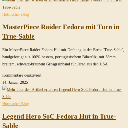
Fedora
Hut
Hutmacher Blog
mit
MasterPiece Raider Fedora mit Turn in
Turn
in
True-Sable
True-
Sable
Ein MasterPiece Raider Fedora Hut mit Drehung in der Farbe 'True-Sable',
handgefertigt aus 100% bestem, portugiesischem Biberfilz, mit 38mm
breitem, schwarz-braunem Grosgrainband für Jared aus den USA
für
Kommentare deaktiviert
MasterPiece
14. Januar 2025
Raider
Fedora
mit
Hutmacher Blog
Turn
Legend Hero SoC Fedora Hut in True-
in
True-
Sable