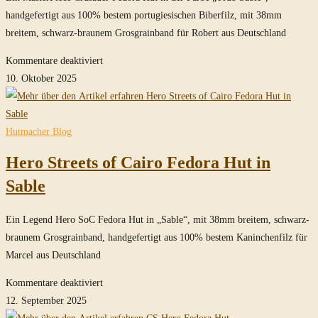
handgefertigt aus 100% bestem portugiesischen Biberfilz, mit 38mm
breitem, schwarz-braunem Grosgrainband für Robert aus Deutschland
für
Kommentare deaktiviert
MasterPiece
10. Oktober 2025
Crusader
Fedora
Hut
Hutmacher Blog
in
Hero Streets of Cairo Fedora Hut in
True-
Sable
Sable
Ein Legend Hero SoC Fedora Hut in „Sable“, mit 38mm breitem, schwarz-
braunem Grosgrainband, handgefertigt aus 100% bestem Kaninchenfilz für
Marcel aus Deutschland
für
Kommentare deaktiviert
Hero
12. September 2025
Streets