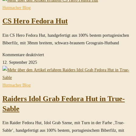
of
Hutmacher Blog
Cairo
CS Hero Fedora Hut
Fedora
Hut
Ein CS Hero Fedora Hut, handgefertigt aus 100% bestem portugiesischen
in
Biberfilz, mit 38mm breitem, schwarz-braunem Grosgrain-Hutband
Sable
für
Kommentare deaktiviert
CS
12. September 2025
Hero
Fedora
Hut
Hutmacher Blog
Raiders Idol Grab Fedora Hut in True-
Sable
Ein Raider Fedora Hut, Idol Grab Szene, mit Turn in der Farbe ‚True-
Sable‘, handgefertigt aus 100% bestem, portugiesischem Biberfilz, mit