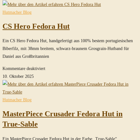
SoC
Fedora
Hutmacher Blog
Hut
CS Hero Fedora Hut
in
True-
Ein CS Hero Fedora Hut, handgefertigt aus 100% bestem portugiesischen
Sable
Biberfilz, mit 38mm breitem, schwarz-braunem Grosgrain-Hutband für
Daniel aus Großbritannien
für
Kommentare deaktiviert
CS
10. Oktober 2025
Hero
Fedora
Hut
Hutmacher Blog
MasterPiece Crusader Fedora Hut in
True-Sable
Ein MasterPiece Crusader Fedora Hut in der Farbe „True-Sable“,