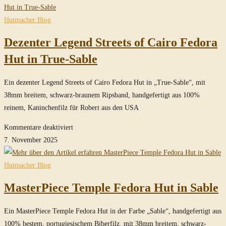
durchsuchen
Hutmacher Blog
Dezenter Legend Streets of Cairo Fedora
Hut in True-Sable
Ein dezenter Legend Streets of Cairo Fedora Hut in „True-Sable“, mit
38mm breitem, schwarz-braunem Ripsband, handgefertigt aus 100%
reinem, Kaninchenfilz für Robert aus den USA
für
Kommentare deaktiviert
Dezenter
7. November 2025
Legend
Streets
Hutmacher Blog
of
MasterPiece Temple Fedora Hut in Sable
Cairo
Fedora
Ein MasterPiece Temple Fedora Hut in der Farbe „Sable“, handgefertigt aus
Hut
100% bestem, portugiesischem Biberfilz, mit 38mm breitem, schwarz-