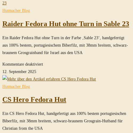
Fedora
Hut
Hutmacher Blog
mit
Raider Fedora Hut ohne Turn in Sable 23
Turn
in
Ein Raider Fedora Hut ohne Turn in der Farbe ‚Sable 23‘, handgefertigt
True-
aus 100% bestem, portugiesischem Biberfilz, mit 38mm breitem, schwarz-
Sable
braunem Grosgrainband für Israel aus den USA
für
Kommentare deaktiviert
Raider
12. September 2025
Fedora
Hut
Hutmacher Blog
ohne
CS Hero Fedora Hut
Turn
in
Ein CS Hero Fedora Hut, handgefertigt aus 100% bestem portugiesischen
Sable
Biberfilz, mit 38mm breitem, schwarz-braunem Grosgrain-Hutband für
23
Christian from the USA