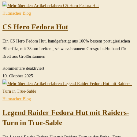
Hero
Fedora
Hutmacher Blog
Hut
CS Hero Fedora Hut
mit
0,5cm
Ein CS Hero Fedora Hut, handgefertigt aus 100% bestem portugiesischen
niedrigerer
Biberfilz, mit 38mm breitem, schwarz-braunem Grosgrain-Hutband für
Krone
Brett aus Großbritannien
für
Kommentare deaktiviert
CS
10. Oktober 2025
Hero
Fedora
Hut
Hutmacher Blog
Legend Raider Fedora Hut mit Raiders-
Turn in True-Sable
Ein Legend Raider Fedora Hut mit Raiders-Turn in der Farbe „True-