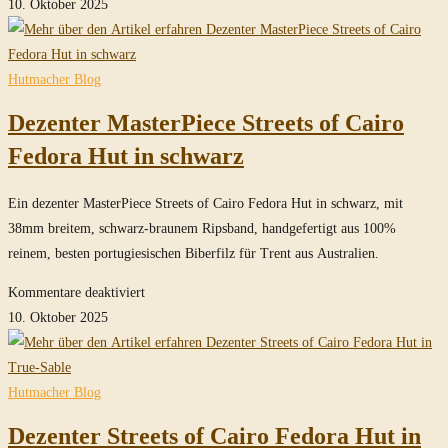
Dezenter
10. Oktober 2025
MasterPiece
SoC
Fedora
Hutmacher Blog
in
Dezenter MasterPiece Streets of Cairo
True-
Sable
Fedora Hut in schwarz
(long
oval)
Ein dezenter MasterPiece Streets of Cairo Fedora Hut in schwarz, mit
38mm breitem, schwarz-braunem Ripsband, handgefertigt aus 100%
reinem, besten portugiesischen Biberfilz für Trent aus Australien.
für
Kommentare deaktiviert
Dezenter
10. Oktober 2025
MasterPiece
Streets
of
Hutmacher Blog
Cairo
Dezenter Streets of Cairo Fedora Hut in
Fedora