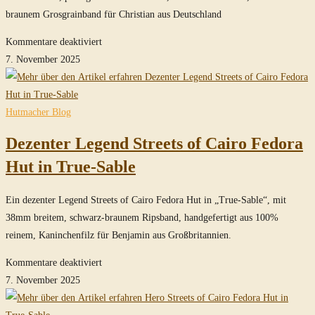
in
braunem Grosgrainband für Christian aus Deutschland
True-
Sable
für
Kommentare deaktiviert
MasterPiece
7. November 2025
Temple
Fedora
Hut
Hutmacher Blog
in
Dezenter Legend Streets of Cairo Fedora
Sable
Hut in True-Sable
Ein dezenter Legend Streets of Cairo Fedora Hut in „True-Sable“, mit
38mm breitem, schwarz-braunem Ripsband, handgefertigt aus 100%
reinem, Kaninchenfilz für Benjamin aus Großbritannien.
für
Kommentare deaktiviert
Dezenter
7. November 2025
Legend
Streets