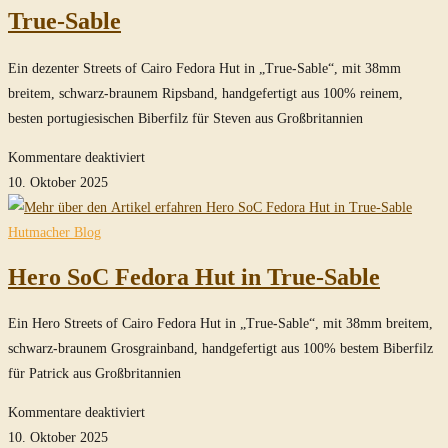
Hut
True-Sable
in
schwarz
Ein dezenter Streets of Cairo Fedora Hut in „True-Sable“, mit 38mm
breitem, schwarz-braunem Ripsband, handgefertigt aus 100% reinem,
besten portugiesischen Biberfilz für Steven aus Großbritannien
für
Kommentare deaktiviert
Dezenter
10. Oktober 2025
Streets
of
Hutmacher Blog
Cairo
Hero SoC Fedora Hut in True-Sable
Fedora
Hut
Ein Hero Streets of Cairo Fedora Hut in „True-Sable“, mit 38mm breitem,
in
schwarz-braunem Grosgrainband, handgefertigt aus 100% bestem Biberfilz
True-
für Patrick aus Großbritannien
Sable
für
Kommentare deaktiviert
Hero
10. Oktober 2025