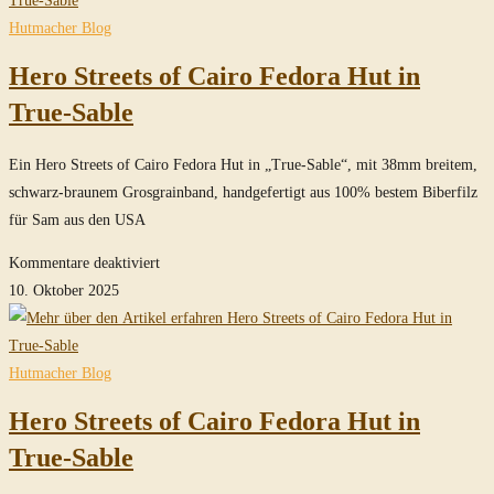
of
Hutmacher Blog
Cairo
Hero Streets of Cairo Fedora Hut in
Fedora
Hut
True-Sable
in
True-
Ein Hero Streets of Cairo Fedora Hut in „True-Sable“, mit 38mm breitem,
Sable
schwarz-braunem Grosgrainband, handgefertigt aus 100% bestem Biberfilz
für Sam aus den USA
für
Kommentare deaktiviert
Hero
10. Oktober 2025
Streets
of
Cairo
Hutmacher Blog
Fedora
Hero Streets of Cairo Fedora Hut in
Hut
in
True-Sable
True-