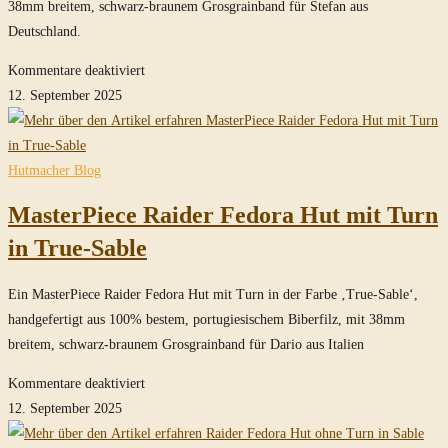
38mm breitem, schwarz-braunem Grosgrainband für Stefan aus
Deutschland.
für
Kommentare deaktiviert
Raiders
12. September 2025
Idol
Grab
Fedora
Hutmacher Blog
Hut
MasterPiece Raider Fedora Hut mit Turn
in
True-
in True-Sable
Sable
Ein MasterPiece Raider Fedora Hut mit Turn in der Farbe ‚True-Sable‘,
handgefertigt aus 100% bestem, portugiesischem Biberfilz, mit 38mm
breitem, schwarz-braunem Grosgrainband für Dario aus Italien
für
Kommentare deaktiviert
MasterPiece
12. September 2025
Raider