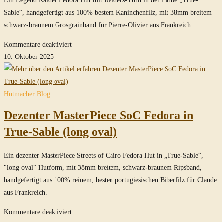
Sable“, handgefertigt aus 100% bestem Kaninchenfilz, mit 38mm breitem
schwarz-braunem Grosgrainband für Pierre-Olivier aus Frankreich.
für
Kommentare deaktiviert
Legend
10. Oktober 2025
Raider
Fedora
Hut
Hutmacher Blog
mit
Dezenter MasterPiece SoC Fedora in
Raiders-
Turn
True-Sable (long oval)
in
True-
Ein dezenter MasterPiece Streets of Cairo Fedora Hut in „True-Sable“,
Sable
"long oval" Hutform, mit 38mm breitem, schwarz-braunem Ripsband,
handgefertigt aus 100% reinem, besten portugiesischen Biberfilz für Claude
aus Frankreich.
für
Kommentare deaktiviert