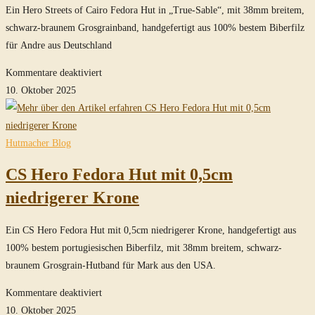
Sable
Ein Hero Streets of Cairo Fedora Hut in „True-Sable“, mit 38mm breitem,
schwarz-braunem Grosgrainband, handgefertigt aus 100% bestem Biberfilz
für Andre aus Deutschland
für
Kommentare deaktiviert
Hero
10. Oktober 2025
Streets
of
Cairo
Hutmacher Blog
Fedora
CS Hero Fedora Hut mit 0,5cm
Hut
in
niedrigerer Krone
True-
Sable
Ein CS Hero Fedora Hut mit 0,5cm niedrigerer Krone, handgefertigt aus
100% bestem portugiesischen Biberfilz, mit 38mm breitem, schwarz-
braunem Grosgrain-Hutband für Mark aus den USA.
für
Kommentare deaktiviert
CS
10. Oktober 2025