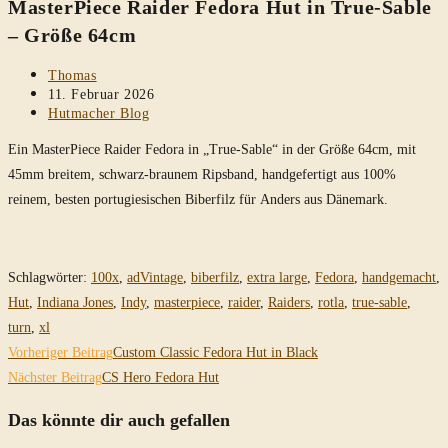
MasterPiece Raider Fedora Hut in True-Sable
durchsuchen
– Größe 64cm
Beitrags-
Thomas
Autor:
Beitrag
11. Februar 2026
veröffentlicht:
Beitrags-
Hutmacher Blog
Kategorie:
Ein MasterPiece Raider Fedora in „True-Sable“ in der Größe 64cm, mit
45mm breitem, schwarz-braunem Ripsband, handgefertigt aus 100%
reinem, besten portugiesischen Biberfilz für Anders aus Dänemark.
Schlagwörter
:
100x
,
adVintage
,
biberfilz
,
extra large
,
Fedora
,
handgemacht
,
Hut
,
Indiana Jones
,
Indy
,
masterpiece
,
raider
,
Raiders
,
rotla
,
true-sable
,
turn
,
xl
Weitere
Vorheriger Beitrag
Custom Classic Fedora Hut in Black
Artikel
Nächster Beitrag
CS Hero Fedora Hut
ansehen
Das könnte dir auch gefallen