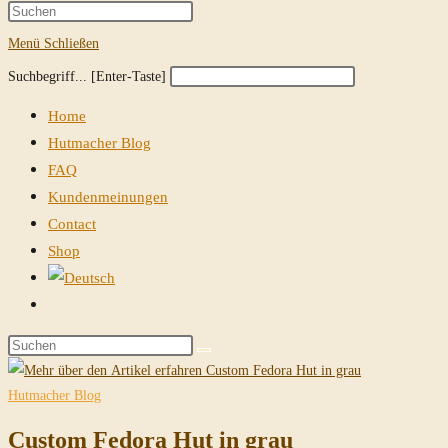
Suche
Press
Escape
Menü
Schließen
umschalten
to
Diese
Press
Suchbegriff... [Enter-Taste]
close
Website
Escape
the
Home
durchsuchen
to
search
Hutmacher Blog
close
panel.
FAQ
the
Kundenmeinungen
search
Contact
panel.
Shop
Website-
Suche
Diese
umschalten
Website
durchsuchen
Hutmacher Blog
Custom Fedora Hut in grau