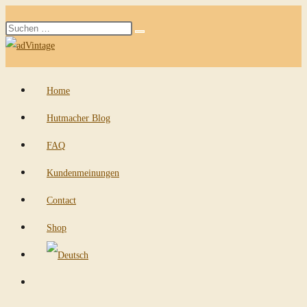
Zum
Diese
Inhalt
Suche
Website
springen
starten
durchsuchen
Home
Hutmacher Blog
FAQ
Kundenmeinungen
Contact
Shop
Website-