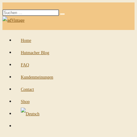
Zum
Diese
Inhalt
Suche
Website
springen
starten
durchsuchen
Home
Hutmacher Blog
FAQ
Kundenmeinungen
Contact
Shop
Website-