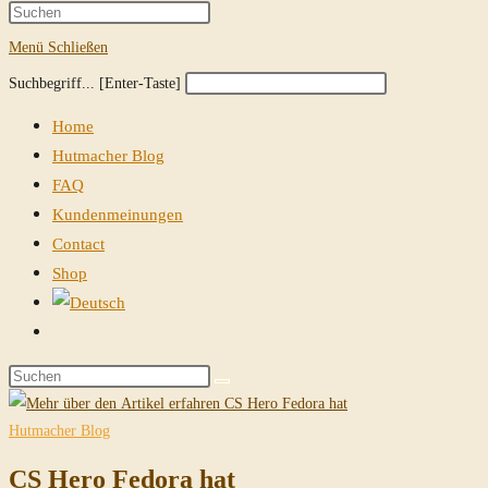
Suche
Press
Escape
Menü
Schließen
umschalten
to
Diese
Press
Suchbegriff... [Enter-Taste]
close
Website
Escape
the
Home
durchsuchen
to
search
Hutmacher Blog
close
panel.
FAQ
the
Kundenmeinungen
search
Contact
panel.
Shop
Website-
Suche
Diese
umschalten
Website
durchsuchen
Hutmacher Blog
CS Hero Fedora hat