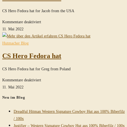
CS Hero Fedora hat for Jacob from the USA
für
Kommentare deaktiviert
CS
11. Mai 2022
Hero
Fedora
Hutmacher Blog
hat
CS Hero Fedora hat
CS Hero Fedora hat for Greg from Poland
für
Kommentare deaktiviert
CS
11. Mai 2022
Hero
Neu im Blog
Fedora
hat
Dreadful Hitman Western Signature Cowboy Hut aus 100% Biberfilz
/ 100x
Justifier – Western Signature Cowboy Hut aus 100% Biberfilz / 100x