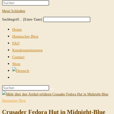
Suche
Press
Escape
Menü
Schließen
umschalten
to
Diese
Press
Suchbegriff... [Enter-Taste]
close
Website
Escape
the
Home
durchsuchen
to
search
Hutmacher Blog
close
panel.
FAQ
the
Kundenmeinungen
search
Contact
panel.
Shop
Website-
Suche
Diese
umschalten
Website
durchsuchen
Hutmacher Blog
Crusader Fedora Hut in Midnight-Blue