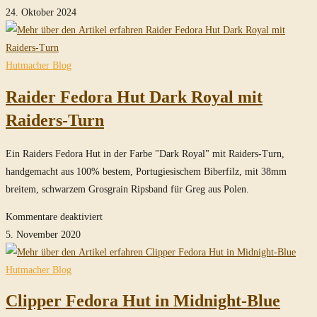
Raider
24. Oktober 2024
Fedora
Hut
ohne
Hutmacher Blog
Turn
Raider Fedora Hut Dark Royal mit
in
Royal-
Raiders-Turn
Blue
Ein Raiders Fedora Hut in der Farbe "Dark Royal" mit Raiders-Turn,
handgemacht aus 100% bestem, Portugiesischem Biberfilz, mit 38mm
breitem, schwarzem Grosgrain Ripsband für Greg aus Polen.
für
Kommentare deaktiviert
Raider
5. November 2020
Fedora
Hut
Hutmacher Blog
Dark
Clipper Fedora Hut in Midnight-Blue
Royal