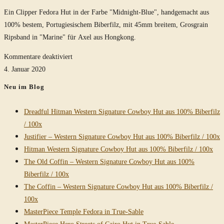
mit
Ein Clipper Fedora Hut in der Farbe "Midnight-Blue", handgemacht aus
Raiders-
100% bestem, Portugiesischem Biberfilz, mit 45mm breitem, Grosgrain
Turn
Ripsband in "Marine" für Axel aus Hongkong.
für
Kommentare deaktiviert
Clipper
4. Januar 2020
Fedora
Neu im Blog
Hut
in
Dreadful Hitman Western Signature Cowboy Hut aus 100% Biberfilz
Midnight-
/ 100x
Blue
Justifier – Western Signature Cowboy Hut aus 100% Biberfilz / 100x
Hitman Western Signature Cowboy Hut aus 100% Biberfilz / 100x
The Old Coffin – Western Signature Cowboy Hut aus 100%
Biberfilz / 100x
The Coffin – Western Signature Cowboy Hut aus 100% Biberfilz /
100x
MasterPiece Temple Fedora in True-Sable
MasterPiece Hero Streets of Cairo Hut in True-Sable