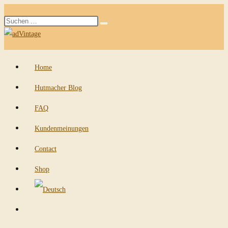
Zum
Diese
Inhalt
Suche
Website
springen
starten
durchsuchen
Home
Hutmacher Blog
FAQ
Kundenmeinungen
Contact
Shop
Website-