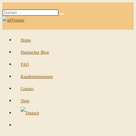
Zum
Diese
Inhalt
Suche
Website
springen
starten
durchsuchen
Home
Hutmacher Blog
FAQ
Kundenmeinungen
Contact
Shop
Website-