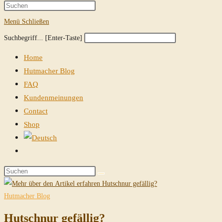
Suche
Press
Escape
Menü
Schließen
umschalten
to
Diese
Press
Suchbegriff... [Enter-Taste]
close
Website
Escape
the
Home
durchsuchen
to
search
Hutmacher Blog
close
panel.
FAQ
the
Kundenmeinungen
search
Contact
panel.
Shop
Website-
Suche
Diese
umschalten
Website
durchsuchen
Hutmacher Blog
Hutschnur gefällig?