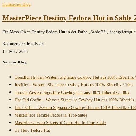
durchsuchen
Hutmacher Blog
MasterPiece Destiny Fedora Hut in Sable 
Ein MasterPiece Destiny Fedora Hut in der Farbe „Sable 22“, handgefertigt 
für
Kommentare deaktiviert
MasterPiece
12. März 2026
Destiny
Neu im Blog
Fedora
Hut
Dreadful Hitman Western Signature Cowboy Hut aus 100% Biberfilz 
in
Justifier – Western Signature Cowboy Hut aus 100% Biberfilz / 100x
Sable
Hitman Western Signature Cowboy Hut aus 100% Biberfilz / 100x
22
The Old Coffin – Western Signature Cowboy Hut aus 100% Biberfilz 
The Coffin – Western Signature Cowboy Hut aus 100% Biberfilz / 10
MasterPiece Temple Fedora in True-Sable
MasterPiece Hero Streets of Cairo Hut in True-Sable
CS Hero Fedora Hut