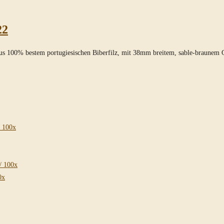
22
aus 100% bestem portugiesischen Biberfilz, mit 38mm breitem, sable-braunem 
/ 100x
/ 100x
0x