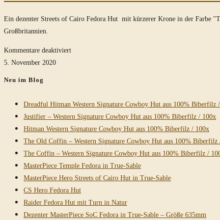
Ein dezenter Streets of Cairo Fedora Hut mit kürzerer Krone in der Farbe 
Großbritannien.
für
Kommentare deaktiviert
Kürzerer
5. November 2020
Streets
Neu im Blog
of
Cairo
Dreadful Hitman Western Signature Cowboy Hut aus 100% Biberfilz 
Fedora
Justifier – Western Signature Cowboy Hut aus 100% Biberfilz / 100x
Hut
Hitman Western Signature Cowboy Hut aus 100% Biberfilz / 100x
in
The Old Coffin – Western Signature Cowboy Hut aus 100% Biberfilz 
True-
The Coffin – Western Signature Cowboy Hut aus 100% Biberfilz / 10
Sable
MasterPiece Temple Fedora in True-Sable
MasterPiece Hero Streets of Cairo Hut in True-Sable
CS Hero Fedora Hut
Raider Fedora Hut mit Turn in Natur
Dezenter MasterPiece SoC Fedora in True-Sable – Größe 635mm