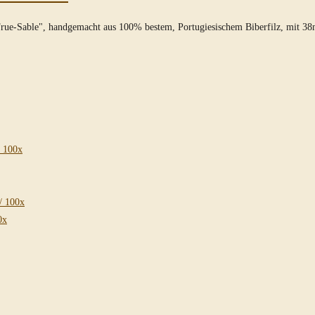
"True-Sable", handgemacht aus 100% bestem, Portugiesischem Biberfilz, mit 3
/ 100x
/ 100x
0x