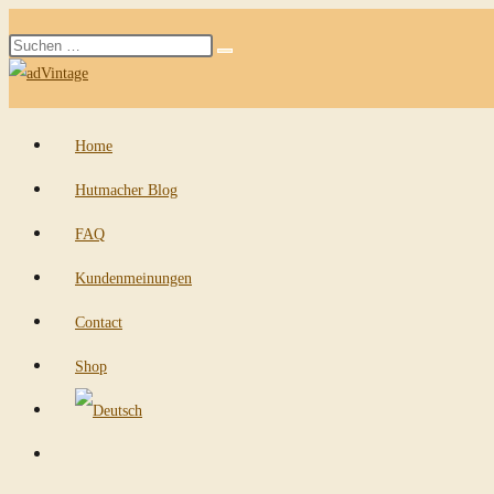
Zum
Diese
Inhalt
Suche
Website
springen
starten
durchsuchen
Home
Hutmacher Blog
FAQ
Kundenmeinungen
Contact
Shop
Website-