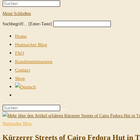
Suche
Press
Escape
Menü
Schließen
umschalten
to
Diese
Press
Suchbegriff... [Enter-Taste]
close
Website
Escape
the
Home
durchsuchen
to
search
Hutmacher Blog
close
panel.
FAQ
the
Kundenmeinungen
search
Contact
panel.
Shop
Website-
Suche
Diese
umschalten
Website
durchsuchen
Hutmacher Blog
Kürzerer Streets of Cairo Fedora Hut in 