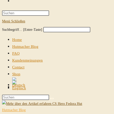
Website-
Suche
Press
Escape
Menü
Schließen
umschalten
to
Diese
Press
Suchbegriff... [Enter-Taste]
close
Website
Escape
the
Home
durchsuchen
to
search
Hutmacher Blog
close
panel.
FAQ
the
Kundenmeinungen
search
Contact
panel.
Shop
Website-
Suche
Diese
umschalten
Website
durchsuchen
Hutmacher Blog