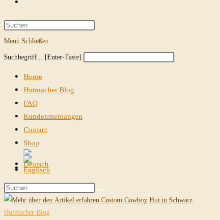
Website-
Suche
Press
Escape
Menü
Schließen
umschalten
to
Diese
Press
Suchbegriff... [Enter-Taste]
close
Website
Escape
the
Home
durchsuchen
to
search
Hutmacher Blog
close
panel.
FAQ
the
Kundenmeinungen
search
Contact
panel.
Shop
Website-
Suche
Diese
umschalten
Website
durchsuchen
Hutmacher Blog