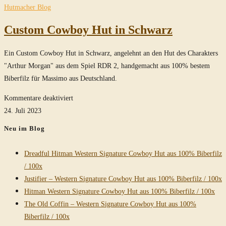
durchsuchen
Hutmacher Blog
Custom Cowboy Hut in Schwarz
Ein Custom Cowboy Hut in Schwarz, angelehnt an den Hut des Charakters
"Arthur Morgan" aus dem Spiel RDR 2, handgemacht aus 100% bestem
Biberfilz für Massimo aus Deutschland.
für
Kommentare deaktiviert
Custom
24. Juli 2023
Cowboy
Neu im Blog
Hut
in
Dreadful Hitman Western Signature Cowboy Hut aus 100% Biberfilz
Schwarz
/ 100x
Justifier – Western Signature Cowboy Hut aus 100% Biberfilz / 100x
Hitman Western Signature Cowboy Hut aus 100% Biberfilz / 100x
The Old Coffin – Western Signature Cowboy Hut aus 100%
Biberfilz / 100x