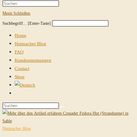
Suche
Press
Escape
Menü
Schließen
umschalten
to
Diese
Press
Suchbegriff... [Enter-Taste]
close
Website
Escape
the
Home
durchsuchen
to
search
Hutmacher Blog
close
panel.
FAQ
the
Kundenmeinungen
search
Contact
panel.
Shop
Website-
Suche
Diese
umschalten
Website
durchsuchen
Hutmacher Blog