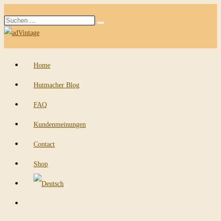
Zum
Diese
Inhalt
Suche
Website
springen
starten
durchsuchen
Home
Hutmacher Blog
FAQ
Kundenmeinungen
Contact
Shop
Website-