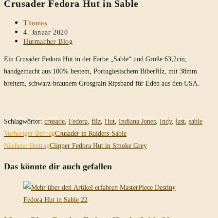
Crusader Fedora Hut in Sable
durchsuchen
Beitrags-
Thomas
Autor:
Beitrag
4. Januar 2020
veröffentlicht:
Beitrags-
Hutmacher Blog
Kategorie:
Ein Crusader Fedora Hut in der Farbe „Sable“ und Größe 63,2cm,
handgemacht aus 100% bestem, Portugiesischem Biberfilz, mit 38mm
breitem, schwarz-braunem Grosgrain Ripsband für Eden aus den USA.
Schlagwörter
:
crusade
,
Fedora
,
filz
,
Hut
,
Indiana Jones
,
Indy
,
last
,
sable
Weitere
Vorheriger Beitrag
Crusader in Raiders-Sable
Artikel
Nächster Beitrag
Clipper Fedora Hut in Smoke Grey
ansehen
Das könnte dir auch gefallen