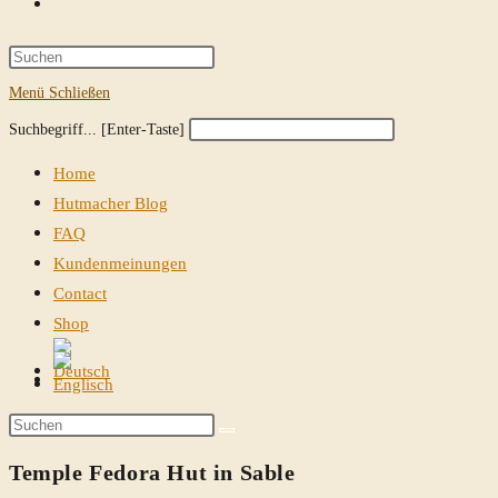
Website-
Suche
Press
Escape
Menü
Schließen
umschalten
to
Diese
Press
Suchbegriff... [Enter-Taste]
close
Website
Escape
the
Home
durchsuchen
to
search
Hutmacher Blog
close
panel.
FAQ
the
Kundenmeinungen
search
Contact
panel.
Shop
Website-
Suche
Diese
umschalten
Website
Temple Fedora Hut in Sable
durchsuchen