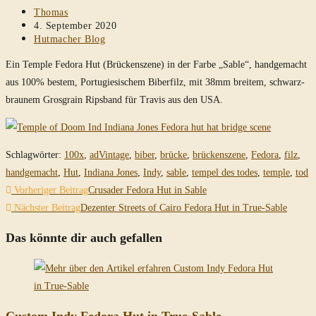
Beitrags-
Thomas
Autor:
Beitrag
4. September 2020
veröffentlicht:
Beitrags-
Hutmacher Blog
Kategorie:
Ein Temple Fedora Hut (Brückenszene) in der Farbe „Sable“, handgemacht
aus 100% bestem, Portugiesischem Biberfilz, mit 38mm breitem, schwarz-
braunem Grosgrain Ripsband für Travis aus den USA.
Schlagwörter
:
100x
,
adVintage
,
biber
,
brücke
,
brückenszene
,
Fedora
,
filz
,
handgemacht
,
Hut
,
Indiana Jones
,
Indy
,
sable
,
tempel des todes
,
temple
,
tod
Weitere
Vorheriger Beitrag
Crusader Fedora Hut in Sable
Artikel
Nächster Beitrag
Dezenter Streets of Cairo Fedora Hut in True-Sable
ansehen
Das könnte dir auch gefallen
Custom Indy Fedora Hut in True-Sable