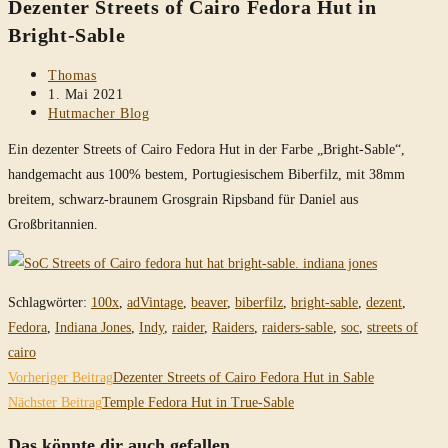
Dezenter Streets of Cairo Fedora Hut in
durchsuchen
Bright-Sable
Beitrags-
Thomas
Autor:
Beitrag
1. Mai 2021
veröffentlicht:
Beitrags-
Hutmacher Blog
Kategorie:
Ein dezenter Streets of Cairo Fedora Hut in der Farbe „Bright-Sable“,
handgemacht aus 100% bestem, Portugiesischem Biberfilz, mit 38mm
breitem, schwarz-braunem Grosgrain Ripsband für Daniel aus
Großbritannien.
Schlagwörter
:
100x
,
adVintage
,
beaver
,
biberfilz
,
bright-sable
,
dezent
,
Fedora
,
Indiana Jones
,
Indy
,
raider
,
Raiders
,
raiders-sable
,
soc
,
streets of
cairo
Weitere
Vorheriger Beitrag
Dezenter Streets of Cairo Fedora Hut in Sable
Artikel
Nächster Beitrag
Temple Fedora Hut in True-Sable
ansehen
Das könnte dir auch gefallen