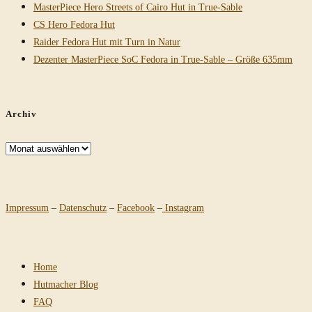
MasterPiece Hero Streets of Cairo Hut in True-Sable
CS Hero Fedora Hut
Raider Fedora Hut mit Turn in Natur
Dezenter MasterPiece SoC Fedora in True-Sable – Größe 635mm
Archiv
Archiv
Impressum
–
Datenschutz
–
Facebook
–
Instagram
Home
Hutmacher Blog
FAQ