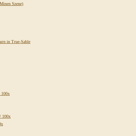
/ 100x
/ 100x
0x