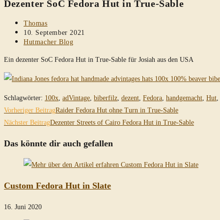
Dezenter SoC Fedora Hut in True-Sable
durchsuchen
Beitrags-
Thomas
Autor:
Beitrag
10. September 2021
veröffentlicht:
Beitrags-
Hutmacher Blog
Kategorie:
Ein dezenter SoC Fedora Hut in True-Sable für Josiah aus den USA
Schlagwörter
:
100x
,
adVintage
,
biberfilz
,
dezent
,
Fedora
,
handgemacht
,
Hut
,
Weitere
Vorheriger Beitrag
Raider Fedora Hut ohne Turn in True-Sable
Artikel
Nächster Beitrag
Dezenter Streets of Cairo Fedora Hut in True-Sable
ansehen
Das könnte dir auch gefallen
Custom Fedora Hut in Slate
16. Juni 2020