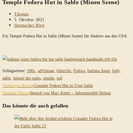
Temple Fedora Hut in Sable (Minen Szene)
durchsuchen
Beitrags-
Thomas
Autor:
Beitrag
5. Oktober 2021
veröffentlicht:
Beitrags-
Hutmacher Blog
Kategorie:
Ein Temple Fedora Hut in Sable (Minen Szene) für Andrew aus den USA
Schlagwörter
:
100x
,
adVintage
,
biberfilz
,
Fedora
,
Indiana Jones
,
Indy
,
sable
,
tempel des todes
,
temple
,
tod
Weitere
Vorheriger Beitrag
Crusader Fedora Hut in True-Sable
Artikel
Nächster Beitrag
Besuch von Marc Kitter – Adventurebilt Deluxe
ansehen
Das könnte dir auch gefallen