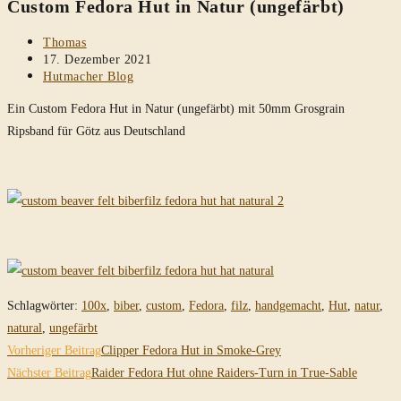
Custom Fedora Hut in Natur (ungefärbt)
durchsuchen
Beitrags-
Thomas
Autor:
Beitrag
17. Dezember 2021
veröffentlicht:
Beitrags-
Hutmacher Blog
Kategorie:
Ein Custom Fedora Hut in Natur (ungefärbt) mit 50mm Grosgrain
Ripsband für Götz aus Deutschland
Schlagwörter
:
100x
,
biber
,
custom
,
Fedora
,
filz
,
handgemacht
,
Hut
,
natur
,
natural
,
ungefärbt
Weitere
Vorheriger Beitrag
Clipper Fedora Hut in Smoke-Grey
Artikel
Nächster Beitrag
Raider Fedora Hut ohne Raiders-Turn in True-Sable
ansehen