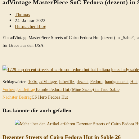
adVintage MasterPiece SoC Fedora (dezent) in 
durchsuchen
Beitrags-
Thomas
Autor:
Beitrag
24. Januar 2022
veröffentlicht:
Beitrags-
Hutmacher Blog
Kategorie:
Ein adVintage MasterPiece Streets of Cairo Fedora Hut (dezent) in „Sable
für Bruce aus den USA.
Schlagwörter
:
100x
,
adVintage
,
biberfilz
,
dezent
,
Fedora
,
handgemacht
,
Hut
,
Weitere
Vorheriger Beitrag
Temple Fedora Hut (Mine Szene) in True-Sable
Artikel
Nächster Beitrag
CS Hero Fedora Hut
ansehen
Das könnte dir auch gefallen
Dezenter Streets of Cairo Fedora Hut in Sable 26