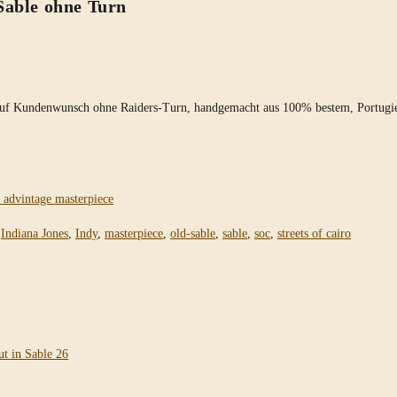
Sable ohne Turn
“, auf Kundenwunsch ohne Raiders-Turn, handgemacht aus 100% bestem, Portug
Indiana Jones
,
Indy
,
masterpiece
,
old-sable
,
sable
,
soc
,
streets of cairo