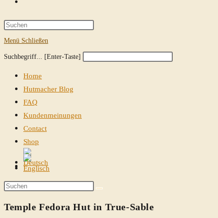
Website-
Suche
Press
Escape
Menü
Schließen
umschalten
to
Diese
Press
Suchbegriff... [Enter-Taste]
close
Website
Escape
the
Home
durchsuchen
to
search
Hutmacher Blog
close
panel.
FAQ
the
Kundenmeinungen
search
Contact
panel.
Shop
Website-
Suche
Diese
umschalten
Website
Temple Fedora Hut in True-Sable
durchsuchen