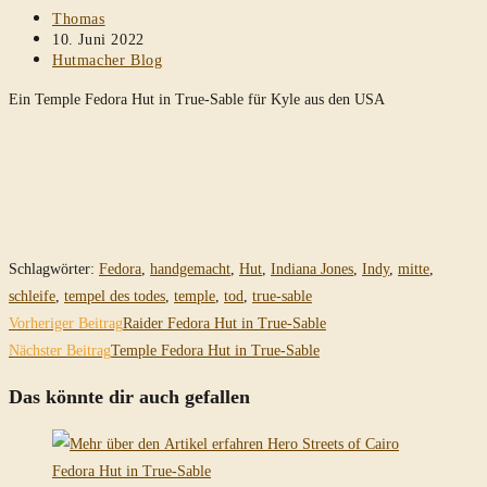
Beitrags-
Thomas
Autor:
Beitrag
10. Juni 2022
veröffentlicht:
Beitrags-
Hutmacher Blog
Kategorie:
Ein Temple Fedora Hut in True-Sable für Kyle aus den USA
Schlagwörter
:
Fedora
,
handgemacht
,
Hut
,
Indiana Jones
,
Indy
,
mitte
,
schleife
,
tempel des todes
,
temple
,
tod
,
true-sable
Weitere
Vorheriger Beitrag
Raider Fedora Hut in True-Sable
Artikel
Nächster Beitrag
Temple Fedora Hut in True-Sable
ansehen
Das könnte dir auch gefallen