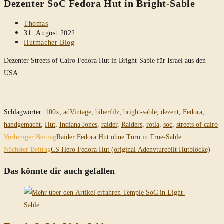
Dezenter SoC Fedora Hut in Bright-Sable
durchsuchen
Beitrags-
Thomas
Autor:
Beitrag
31. August 2022
veröffentlicht:
Beitrags-
Hutmacher Blog
Kategorie:
Dezenter Streets of Cairo Fedora Hut in Bright-Sable für Israel aus den
USA
Schlagwörter
:
100x
,
adVintage
,
biberfilz
,
bright-sable
,
dezent
,
Fedora
,
handgemacht
,
Hut
,
Indiana Jones
,
raider
,
Raiders
,
rotla
,
soc
,
streets of cairo
Weitere
Vorheriger Beitrag
Raider Fedora Hut ohne Turn in True-Sable
Artikel
Nächster Beitrag
CS Hero Fedora Hut (original Adenvturebilt Hutblöcke)
ansehen
Das könnte dir auch gefallen