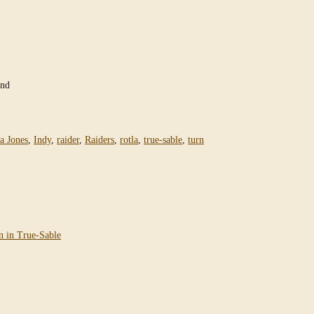
and
a Jones
,
Indy
,
raider
,
Raiders
,
rotla
,
true-sable
,
turn