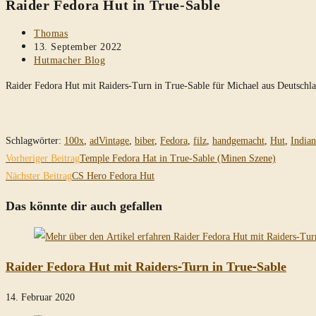
Raider Fedora Hut in True-Sable
durchsuchen
Beitrags-
Thomas
Autor:
Beitrag
13. September 2022
veröffentlicht:
Beitrags-
Hutmacher Blog
Kategorie:
Raider Fedora Hut mit Raiders-Turn in True-Sable für Michael aus Deutschl
Schlagwörter
:
100x
,
adVintage
,
biber
,
Fedora
,
filz
,
handgemacht
,
Hut
,
Indian
Weitere
Vorheriger Beitrag
Temple Fedora Hat in True-Sable (Minen Szene)
Artikel
Nächster Beitrag
CS Hero Fedora Hut
ansehen
Das könnte dir auch gefallen
Raider Fedora Hut mit Raiders-Turn in True-Sable
14. Februar 2020