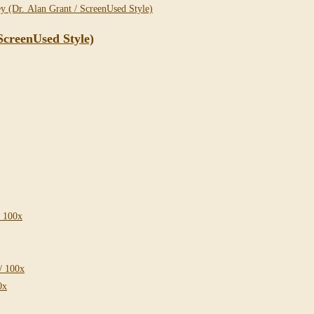
ScreenUsed Style)
/ 100x
/ 100x
0x