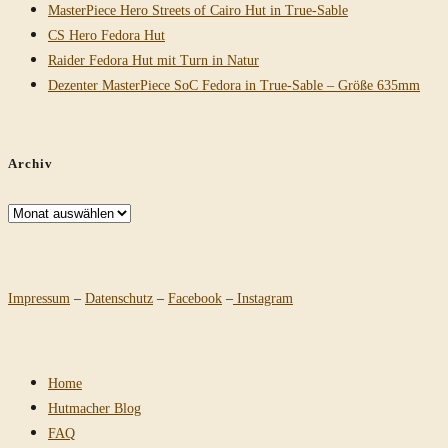
MasterPiece Hero Streets of Cairo Hut in True-Sable
CS Hero Fedora Hut
Raider Fedora Hut mit Turn in Natur
Dezenter MasterPiece SoC Fedora in True-Sable – Größe 635mm
Archiv
Archiv
Impressum
–
Datenschutz
–
Facebook
–
Instagram
Home
Hutmacher Blog
FAQ