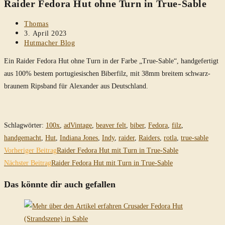
Raider Fedora Hut ohne Turn in True-Sable
durchsuchen
Beitrags-
Thomas
Autor:
Beitrag
3. April 2023
veröffentlicht:
Beitrags-
Hutmacher Blog
Kategorie:
Ein Raider Fedora Hut ohne Turn in der Farbe „True-Sable“, handgefertigt
aus 100% bestem portugiesischen Biberfilz, mit 38mm breitem schwarz-
braunem Ripsband für Alexander aus Deutschland.
Schlagwörter
:
100x
,
adVintage
,
beaver felt
,
biber
,
Fedora
,
filz
,
handgemacht
,
Hut
,
Indiana Jones
,
Indy
,
raider
,
Raiders
,
rotla
,
true-sable
Weitere
Vorheriger Beitrag
Raider Fedora Hut mit Turn in True-Sable
Artikel
Nächster Beitrag
Raider Fedora Hut mit Turn in True-Sable
ansehen
Das könnte dir auch gefallen