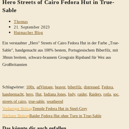
Hero Streets of Cairo Fedora Hut in True-
durchsuchen
Sable
Beitrags-
Thomas
Autor:
Beitrag
21. September 2023
veröffentlicht:
Beitrags-
Hutmacher Blog
Kategorie:
Ein verstaubter „Hero“ Streets of Cairo Fedora Hut in der Farbe „True-
Sable“, handgemacht aus 100% bestem, Portugiesischem Biberfilz, mit
38mm breitem, schwarz-braunem Grosgrain Ripsband für Wez aus
Großbritannien
Schlagwörter
:
100x
,
adVintage
,
beaver
,
biberfilz
,
distressed
,
Fedora
,
handgemacht
,
hero
,
Hut
,
Indiana Jones
,
Indy
,
raider
,
Raiders
,
rotla
,
soc
,
streets of cairo
,
true-sable
,
weathered
Weitere
Vorheriger Beitrag
Temple Fedora Hut in Steel-Grey
Artikel
Nächster Beitrag
Raider Fedora Hut ohne Turn in True-Sable
ansehen
Das könnte dir auch gefallen