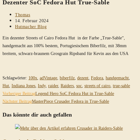
Dezenter SoC Fedora Hut True-Sable
durchsuchen
Beitrags-
Thomas
Autor:
Beitrag
14. Februar 2024
veröffentlicht:
Beitrags-
Hutmacher Blog
Kategorie:
Ein dezenter Streets of Cairo Fedora Hut in der Farbe „True-Sable“,
handgemacht aus 100% bestem, Portugiesischem Biberfilz, mit 38mm
breitem, schwarz-braunem Grosgrain Ripsband für Kevin aus den USA
Schlagwörter
:
100x
,
adVintage
,
biberfilz
,
dezent
,
Fedora
,
handgemacht
,
Hut
,
Indiana Jones
,
Indy
,
raider
,
Raiders
,
soc
,
streets of cairo
,
true-sable
Weitere
Vorheriger Beitrag
Legend Hero SoC Fedora Hut in True-Sable
Artikel
Nächster Beitrag
MasterPiece Crusader Fedora in True-Sable
ansehen
Das könnte dir auch gefallen