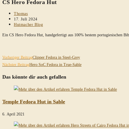
CS Hero Fedora Hut
durchsuchen
Beitrags-
Thomas
Autor:
Beitrag
17. Juli 2024
veröffentlicht:
Beitrags-
Hutmacher Blog
Kategorie:
Ein CS Hero Fedora Hut, handgefertigt aus 100% bestem portugiesischen Bi
Weitere
Vorheriger Beitrag
Clipper Fedora in Steel-Grey
Artikel
Nächster Beitrag
Hero SoC Fedora in True-Sable
ansehen
Das könnte dir auch gefallen
Temple Fedora Hut in Sable
6. April 2021