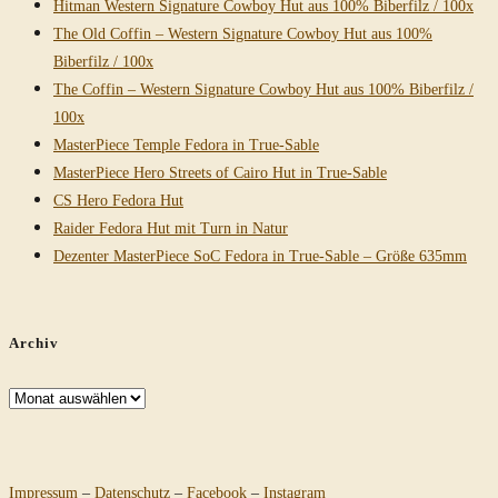
Hitman Western Signature Cowboy Hut aus 100% Biberfilz / 100x
The Old Coffin – Western Signature Cowboy Hut aus 100%
Biberfilz / 100x
The Coffin – Western Signature Cowboy Hut aus 100% Biberfilz /
100x
MasterPiece Temple Fedora in True-Sable
MasterPiece Hero Streets of Cairo Hut in True-Sable
CS Hero Fedora Hut
Raider Fedora Hut mit Turn in Natur
Dezenter MasterPiece SoC Fedora in True-Sable – Größe 635mm
Archiv
Archiv
Impressum
–
Datenschutz
–
Facebook
–
Instagram