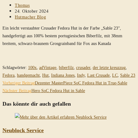
Beitrags-
Thomas
Autor:
Beitrag
24. Oktober 2024
veröffentlicht:
Beitrags-
Hutmacher Blog
Kategorie:
Ein leicht verstaubter Crusader Fedora Hut in der Farbe „Sable 23“,
handgefertigt aus 100% bestem portugiesischen Biberfilz, mit 38mm
breitem, schwarz-braunem Grosgrainband für Fox aus Kanada
Schlagwörter
:
100x
,
adVintage
,
biberfilz
,
crusader
,
der letzte kreuzzug
,
Fedora
,
handgemacht
,
Hut
,
Indiana Jones
,
Indy
,
Last Crusade
,
LC
,
Sable 23
Weitere
Vorheriger Beitrag
Dezenter MasterPiece SoC Fedora Hut in True-Sable
Artikel
Nächster Beitrag
Hero SoC Fedora Hut in Sable
ansehen
Das könnte dir auch gefallen
Neublock Service