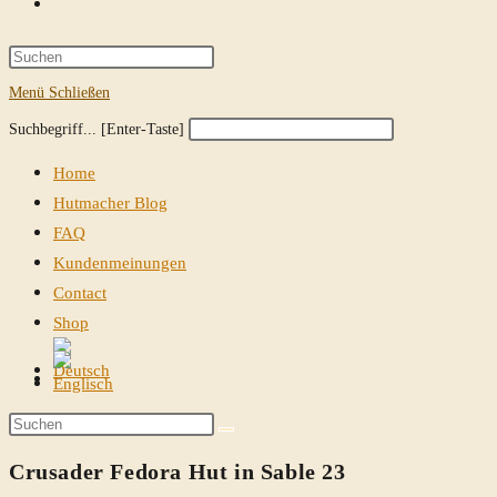
Website-
Suche
Press
Escape
Menü
Schließen
umschalten
to
Diese
Press
Suchbegriff... [Enter-Taste]
close
Website
Escape
the
Home
durchsuchen
to
search
Hutmacher Blog
close
panel.
FAQ
the
Kundenmeinungen
search
Contact
panel.
Shop
Website-
Suche
Diese
umschalten
Website
Crusader Fedora Hut in Sable 23
durchsuchen