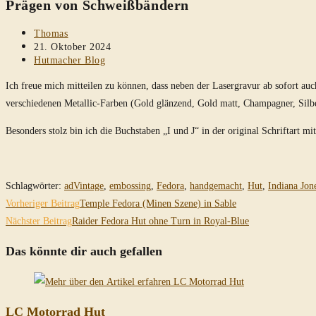
Prägen von Schweißbändern
durchsuchen
Beitrags-
Thomas
Autor:
Beitrag
21. Oktober 2024
veröffentlicht:
Beitrags-
Hutmacher Blog
Kategorie:
Ich freue mich mitteilen zu können, dass neben der Lasergravur ab sofort a
verschiedenen Metallic-Farben (Gold glänzend, Gold matt, Champagner, Silb
Besonders stolz bin ich die Buchstaben „I und J“ in der original Schriftart
Schlagwörter
:
adVintage
,
embossing
,
Fedora
,
handgemacht
,
Hut
,
Indiana Jon
Weitere
Vorheriger Beitrag
Temple Fedora (Minen Szene) in Sable
Artikel
Nächster Beitrag
Raider Fedora Hut ohne Turn in Royal-Blue
ansehen
Das könnte dir auch gefallen
LC Motorrad Hut