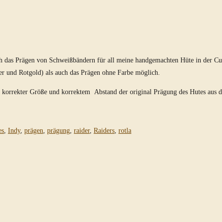
uch das Prägen von Schweißbändern für all meine handgemachten Hüte in der Cus
er und Rotgold) als auch das Prägen ohne Farbe möglich.
 mit korrekter Größe und korrektem Abstand der original Prägung des Hutes aus 
es
,
Indy
,
prägen
,
prägung
,
raider
,
Raiders
,
rotla