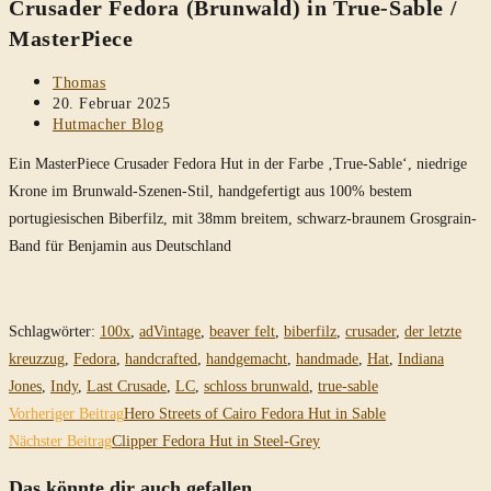
Crusader Fedora (Brunwald) in True-Sable /
durchsuchen
MasterPiece
Beitrags-
Thomas
Autor:
Beitrag
20. Februar 2025
veröffentlicht:
Beitrags-
Hutmacher Blog
Kategorie:
Ein MasterPiece Crusader Fedora Hut in der Farbe ‚True-Sable‘, niedrige
Krone im Brunwald-Szenen-Stil, handgefertigt aus 100% bestem
portugiesischen Biberfilz, mit 38mm breitem, schwarz-braunem Grosgrain-
Band für Benjamin aus Deutschland
Schlagwörter
:
100x
,
adVintage
,
beaver felt
,
biberfilz
,
crusader
,
der letzte
kreuzzug
,
Fedora
,
handcrafted
,
handgemacht
,
handmade
,
Hat
,
Indiana
Jones
,
Indy
,
Last Crusade
,
LC
,
schloss brunwald
,
true-sable
Weitere
Vorheriger Beitrag
Hero Streets of Cairo Fedora Hut in Sable
Artikel
Nächster Beitrag
Clipper Fedora Hut in Steel-Grey
ansehen
Das könnte dir auch gefallen