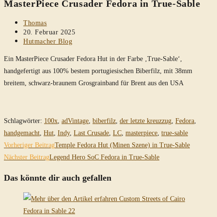
MasterPiece Crusader Fedora in True-Sable
durchsuchen
Beitrags-
Thomas
Autor:
Beitrag
20. Februar 2025
veröffentlicht:
Beitrags-
Hutmacher Blog
Kategorie:
Ein MasterPiece Crusader Fedora Hut in der Farbe ‚True-Sable‘,
handgefertigt aus 100% bestem portugiesischen Biberfilz, mit 38mm
breitem, schwarz-braunem Grosgrainband für Brent aus den USA
Schlagwörter
:
100x
,
adVintage
,
biberfilz
,
der letzte kreuzzug
,
Fedora
,
handgemacht
,
Hut
,
Indy
,
Last Crusade
,
LC
,
masterpiece
,
true-sable
Weitere
Vorheriger Beitrag
Temple Fedora Hut (Minen Szene) in True-Sable
Artikel
Nächster Beitrag
Legend Hero SoC Fedora in True-Sable
ansehen
Das könnte dir auch gefallen