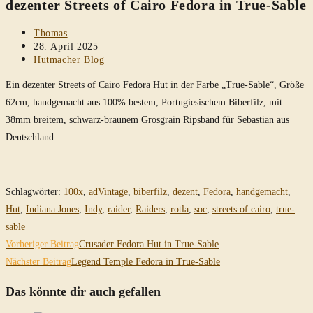
dezenter Streets of Cairo Fedora in True-Sable
durchsuchen
Beitrags-
Thomas
Autor:
Beitrag
28. April 2025
veröffentlicht:
Beitrags-
Hutmacher Blog
Kategorie:
Ein dezenter Streets of Cairo Fedora Hut in der Farbe „True-Sable“, Größe
62cm, handgemacht aus 100% bestem, Portugiesischem Biberfilz, mit
38mm breitem, schwarz-braunem Grosgrain Ripsband für Sebastian aus
Deutschland.
Schlagwörter
:
100x
,
adVintage
,
biberfilz
,
dezent
,
Fedora
,
handgemacht
,
Hut
,
Indiana Jones
,
Indy
,
raider
,
Raiders
,
rotla
,
soc
,
streets of cairo
,
true-
sable
Weitere
Vorheriger Beitrag
Crusader Fedora Hut in True-Sable
Artikel
Nächster Beitrag
Legend Temple Fedora in True-Sable
ansehen
Das könnte dir auch gefallen