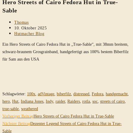
Hero Streets of Cairo Fedora Hut in True-
durchsuchen
Sable
Beitrags-
Thomas
Autor:
Beitrag
10. Oktober 2025
veröffentlicht:
Beitrags-
Hutmacher Blog
Kategorie:
Ein Hero Streets of Cairo Fedora Hut in „True-Sable“, mit 38mm breitem,
schwarz-braunem Grosgrainband, handgefertigt aus 100% bestem Biberfilz
für Sam aus den USA
Schlagwörter
:
100x
,
adVintage
,
biberfilz
,
distressed
,
Fedora
,
handgemacht
,
hero
,
Hut
,
Indiana Jones
,
Indy
,
raider
,
Raiders
,
rotla
,
soc
,
streets of cairo
,
true-sable
,
weathered
Weitere
Vorheriger Beitrag
Hero Streets of Cairo Fedora Hut in True-Sable
Artikel
Nächster Beitrag
Dezenter Legend Streets of Cairo Fedora Hut in True-
Sable
ansehen