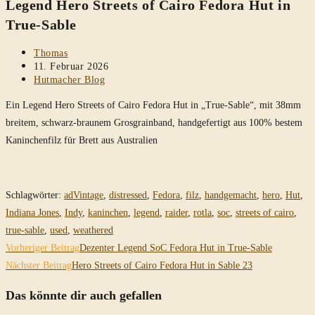
Legend Hero Streets of Cairo Fedora Hut in
durchsuchen
True-Sable
Beitrags-
Thomas
Autor:
Beitrag
11. Februar 2026
veröffentlicht:
Beitrags-
Hutmacher Blog
Kategorie:
Ein Legend Hero Streets of Cairo Fedora Hut in „True-Sable“, mit 38mm
breitem, schwarz-braunem Grosgrainband, handgefertigt aus 100% bestem
Kaninchenfilz für Brett aus Australien
Schlagwörter
:
adVintage
,
distressed
,
Fedora
,
filz
,
handgemacht
,
hero
,
Hut
,
Indiana Jones
,
Indy
,
kaninchen
,
legend
,
raider
,
rotla
,
soc
,
streets of cairo
,
true-sable
,
used
,
weathered
Weitere
Vorheriger Beitrag
Dezenter Legend SoC Fedora Hut in True-Sable
Artikel
Nächster Beitrag
Hero Streets of Cairo Fedora Hut in Sable 23
ansehen
Das könnte dir auch gefallen