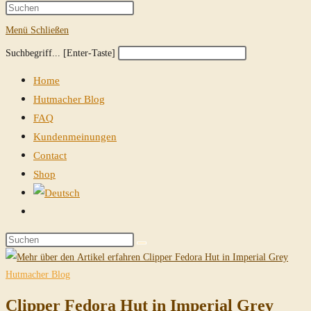
Suche
Press
Escape
Menü
Schließen
umschalten
to
Diese
Press
Suchbegriff... [Enter-Taste]
close
Website
Escape
the
Home
durchsuchen
to
search
Hutmacher Blog
close
panel.
FAQ
the
Kundenmeinungen
search
Contact
panel.
Shop
Website-
Suche
Diese
umschalten
Website
durchsuchen
Hutmacher Blog
Clipper Fedora Hut in Imperial Grey