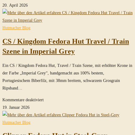
MasterPiece
20. April 2026
Clipper
Fedora
Hut
Hutmacher Blog
mit
CS / Kingdom Fedora Hut Travel / Train
offener
Krone
Szene in Imperial Grey
in
Steel-
Ein CS / Kingdom Fedora Hut, Travel / Train Szene, mit erhöhter Krone in
Grey
der Farbe „Imperial Grey“, handgemacht aus 100% bestem,
Portugiesischem Biberfilz, mit 38mm breitem, schwarzem Grosgrain
Ripsband…
für
Kommentare deaktiviert
CS
19. Januar 2026
/
Kingdom
Hutmacher Blog
Fedora