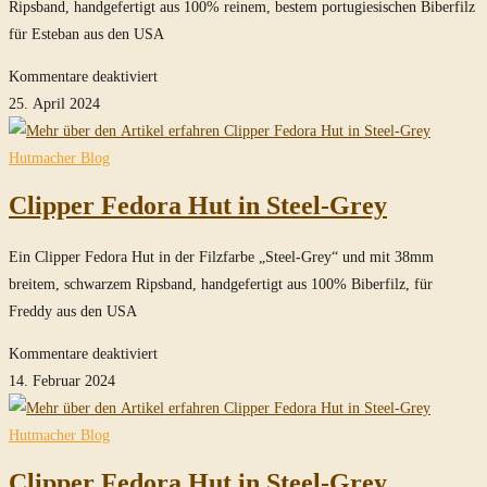
Ripsband, handgefertigt aus 100% reinem, bestem portugiesischen Biberfilz
für Esteban aus den USA
für
Kommentare deaktiviert
Clipper
25. April 2024
Fedora
Hut
Hutmacher Blog
–
Clipper Fedora Hut in Steel-Grey
Smoke-
Grey
Ein Clipper Fedora Hut in der Filzfarbe „Steel-Grey“ und mit 38mm
breitem, schwarzem Ripsband, handgefertigt aus 100% Biberfilz, für
Freddy aus den USA
für
Kommentare deaktiviert
Clipper
14. Februar 2024
Fedora
Hut
Hutmacher Blog
in
Clipper Fedora Hut in Steel-Grey