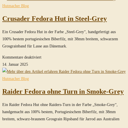
Hut
Hutmacher Blog
in
Crusader Fedora Hut in Steel-Grey
Smoke-
Grey
Ein Crusader Fedora Hut in der Farbe „Steel-Grey“, handgefertigt aus
100% bestem portugiesischen Biberfilz, mit 38mm breitem, schwarzem
Grosgrainband für Lasse aus Dänemark.
für
Kommentare deaktiviert
Crusader
14. Januar 2025
Fedora
Hut
Hutmacher Blog
in
Raider Fedora ohne Turn in Smoke-Grey
Steel-
Grey
Ein Raider Fedora Hut ohne Raiders-Turn in der Farbe „Smoke-Grey“,
handgemacht aus 100% bestem, Portugiesischem Biberfilz, mit 38mm
breitem, schwarz-braunem Grosgrain Ripsband für Jarrod aus Australien