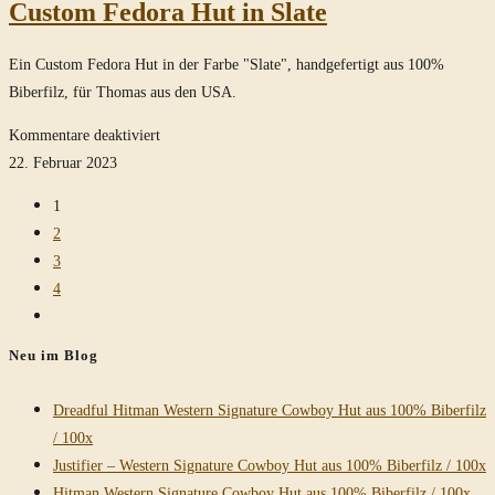
Custom Fedora Hut in Slate
Mouse-
Grey
Ein Custom Fedora Hut in der Farbe "Slate", handgefertigt aus 100%
Biberfilz, für Thomas aus den USA.
für
Kommentare deaktiviert
Custom
22. Februar 2023
Fedora
1
Hut
2
in
3
Slate
4
Zur
nächsten
Neu im Blog
Seite
Dreadful Hitman Western Signature Cowboy Hut aus 100% Biberfilz
/ 100x
Justifier – Western Signature Cowboy Hut aus 100% Biberfilz / 100x
Hitman Western Signature Cowboy Hut aus 100% Biberfilz / 100x