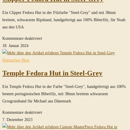
Steel-
Grey
Ein Clipper Fedora Hut in der Filzfarbe "Steel-Grey" und mit 38mm
breitem, schwarzem Ripsband, handgefertigt aus 100% Biberfilz, für Noah
aus den USA
für
Kommentare deaktiviert
Clipper
18. Januar 2024
Fedora
Hut
Hutmacher Blog
in
Temple Fedora Hut in Steel-Grey
Steel-
Grey
Ein Temple Fedora Hut in der Farbe "Steel-Grey", handgefertigt aus 100%
bestem portugiesischen Biberfilz, mit 38mm breitem schwarzem
Grosgrainband für Michael aus Dänemark
für
Kommentare deaktiviert
Temple
7. Dezember 2023
Fedora