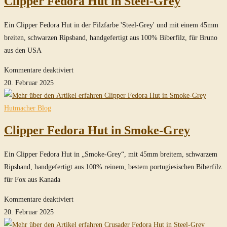
Clipper Fedora Hut in Steel-Grey
Hut
Travel
Ein Clipper Fedora Hut in der Filzfarbe 'Steel-Grey' und mit einem 45mm
/
breiten, schwarzen Ripsband, handgefertigt aus 100% Biberfilz, für Bruno
Train
aus den USA
Szene
in
für
Kommentare deaktiviert
Imperial
Clipper
20. Februar 2025
Grey
Fedora
Hut
Hutmacher Blog
in
Clipper Fedora Hut in Smoke-Grey
Steel-
Grey
Ein Clipper Fedora Hut in „Smoke-Grey“, mit 45mm breitem, schwarzem
Ripsband, handgefertigt aus 100% reinem, bestem portugiesischen Biberfilz
für Fox aus Kanada
für
Kommentare deaktiviert
Clipper
20. Februar 2025
Fedora