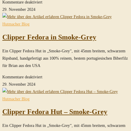
für
Kommentare deaktiviert
Raider
29. November 2024
Fedora
ohne
Hutmacher Blog
Turn
Clipper Fedora in Smoke-Grey
in
Smoke-
Ein Clipper Fedora Hut in „Smoke-Grey“, mit 45mm breitem, schwarzem
Grey
Ripsband, handgefertigt aus 100% reinem, bestem portugiesischen Biberfilz
für Brian aus den USA
für
Kommentare deaktiviert
Clipper
29. November 2024
Fedora
in
Hutmacher Blog
Smoke-
Clipper Fedora Hut – Smoke-Grey
Grey
Ein Clipper Fedora Hut in „Smoke-Grey“, mit 45mm breitem, schwarzem