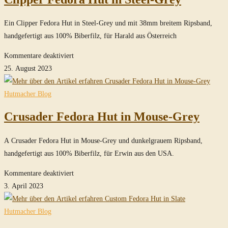
Imperial
Grey
Ein Clipper Fedora Hut in Steel-Grey und mit 38mm breitem Ripsband,
handgefertigt aus 100% Biberfilz, für Harald aus Österreich
für
Kommentare deaktiviert
Clipper
25. August 2023
Fedora
Hut
Hutmacher Blog
in
Crusader Fedora Hut in Mouse-Grey
Steel-
Grey
A Crusader Fedora Hut in Mouse-Grey und dunkelgrauem Ripsband,
handgefertigt aus 100% Biberfilz, für Erwin aus den USA.
für
Kommentare deaktiviert
Crusader
3. April 2023
Fedora
Hut
Hutmacher Blog
in