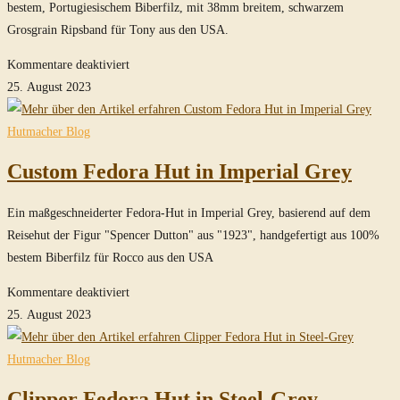
bestem, Portugiesischem Biberfilz, mit 38mm breitem, schwarzem
Grosgrain Ripsband für Tony aus den USA.
für
Kommentare deaktiviert
Temple
25. August 2023
Fedora
Hut
Hutmacher Blog
in
Custom Fedora Hut in Imperial Grey
Steel-
Grey
Ein maßgeschneiderter Fedora-Hut in Imperial Grey, basierend auf dem
Reisehut der Figur "Spencer Dutton" aus "1923", handgefertigt aus 100%
bestem Biberfilz für Rocco aus den USA
für
Kommentare deaktiviert
Custom
25. August 2023
Fedora
Hut
Hutmacher Blog
in
Clipper Fedora Hut in Steel-Grey