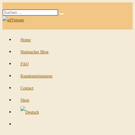
Zum
Diese
Inhalt
Suche
Website
springen
starten
durchsuchen
Home
Hutmacher Blog
FAQ
Kundenmeinungen
Contact
Shop
Website-