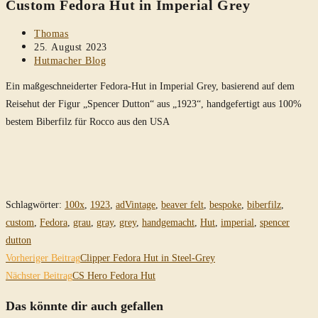
Custom Fedora Hut in Imperial Grey
durchsuchen
Beitrags-
Thomas
Autor:
Beitrag
25. August 2023
veröffentlicht:
Beitrags-
Hutmacher Blog
Kategorie:
Ein maßgeschneiderter Fedora-Hut in Imperial Grey, basierend auf dem
Reisehut der Figur „Spencer Dutton“ aus „1923“, handgefertigt aus 100%
bestem Biberfilz für Rocco aus den USA
Schlagwörter
:
100x
,
1923
,
adVintage
,
beaver felt
,
bespoke
,
biberfilz
,
custom
,
Fedora
,
grau
,
gray
,
grey
,
handgemacht
,
Hut
,
imperial
,
spencer
dutton
Weitere
Vorheriger Beitrag
Clipper Fedora Hut in Steel-Grey
Artikel
Nächster Beitrag
CS Hero Fedora Hut
ansehen
Das könnte dir auch gefallen