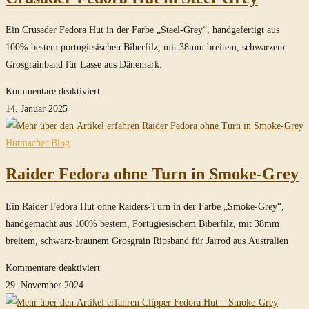
Smoke-
Grey
Ein Crusader Fedora Hut in der Farbe „Steel-Grey“, handgefertigt aus
100% bestem portugiesischen Biberfilz, mit 38mm breitem, schwarzem
Grosgrainband für Lasse aus Dänemark.
für
Kommentare deaktiviert
Crusader
14. Januar 2025
Fedora
Hut
Hutmacher Blog
in
Raider Fedora ohne Turn in Smoke-Grey
Steel-
Grey
Ein Raider Fedora Hut ohne Raiders-Turn in der Farbe „Smoke-Grey“,
handgemacht aus 100% bestem, Portugiesischem Biberfilz, mit 38mm
breitem, schwarz-braunem Grosgrain Ripsband für Jarrod aus Australien
für
Kommentare deaktiviert
Raider
29. November 2024
Fedora