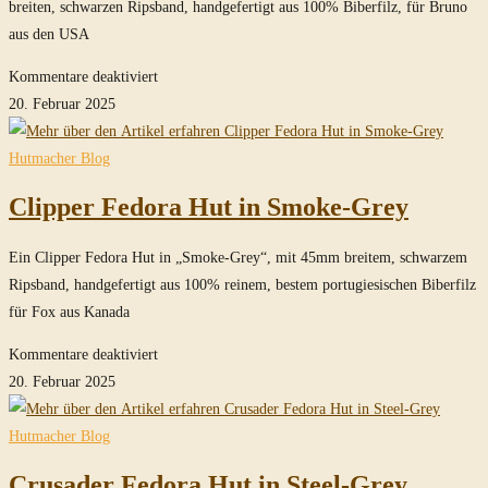
breiten, schwarzen Ripsband, handgefertigt aus 100% Biberfilz, für Bruno
aus den USA
für
Kommentare deaktiviert
Clipper
20. Februar 2025
Fedora
Hut
Hutmacher Blog
in
Clipper Fedora Hut in Smoke-Grey
Steel-
Grey
Ein Clipper Fedora Hut in „Smoke-Grey“, mit 45mm breitem, schwarzem
Ripsband, handgefertigt aus 100% reinem, bestem portugiesischen Biberfilz
für Fox aus Kanada
für
Kommentare deaktiviert
Clipper
20. Februar 2025
Fedora
Hut
Hutmacher Blog
in
Crusader Fedora Hut in Steel-Grey