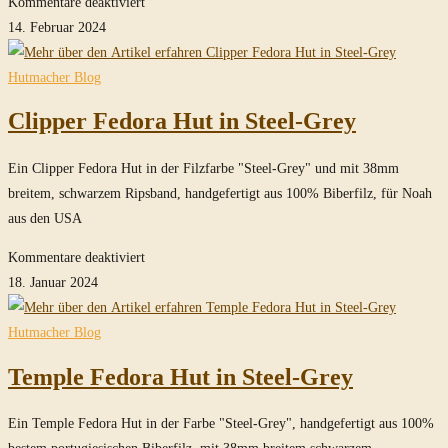
für
Kommentare deaktiviert
Clipper
14. Februar 2024
Fedora
Hut
Hutmacher Blog
in
Clipper Fedora Hut in Steel-Grey
Steel-
Grey
Ein Clipper Fedora Hut in der Filzfarbe "Steel-Grey" und mit 38mm
breitem, schwarzem Ripsband, handgefertigt aus 100% Biberfilz, für Noah
aus den USA
für
Kommentare deaktiviert
Clipper
18. Januar 2024
Fedora
Hut
Hutmacher Blog
in
Temple Fedora Hut in Steel-Grey
Steel-
Grey
Ein Temple Fedora Hut in der Farbe "Steel-Grey", handgefertigt aus 100%
bestem portugiesischen Biberfilz, mit 38mm breitem schwarzem