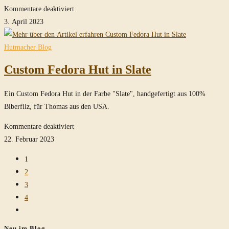
für
Kommentare deaktiviert
Crusader
3. April 2023
Fedora
Hut
Hutmacher Blog
in
Custom Fedora Hut in Slate
Mouse-
Grey
Ein Custom Fedora Hut in der Farbe "Slate", handgefertigt aus 100%
Biberfilz, für Thomas aus den USA.
für
Kommentare deaktiviert
Custom
22. Februar 2023
Fedora
1
Hut
2
in
3
Slate
4
Zur
nächsten
Neu im Blog