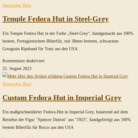
Hut in
Hutmacher Blog
Smoke-
Temple Fedora Hut in Steel-Grey
Grey
Ein Temple Fedora Hut in der Farbe „Steel-Grey“, handgemacht aus 100%
bestem, Portugiesischem Biberfilz, mit 38mm breitem, schwarzem
Grosgrain Ripsband für Tony aus den USA.
für
Kommentare deaktiviert
Temple
25. August 2023
Fedora
Hut
Hutmacher Blog
in
Custom Fedora Hut in Imperial Grey
Steel-
Grey
Ein maßgeschneiderter Fedora-Hut in Imperial Grey, basierend auf dem
Reisehut der Figur "Spencer Dutton" aus "1923", handgefertigt aus 100%
bestem Biberfilz für Rocco aus den USA