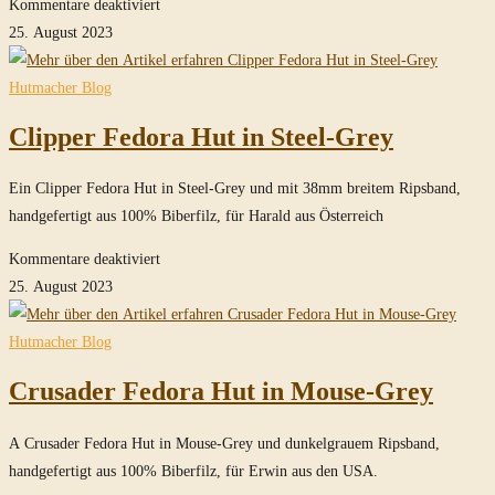
für
Kommentare deaktiviert
Custom
25. August 2023
Fedora
Hut
Hutmacher Blog
in
Clipper Fedora Hut in Steel-Grey
Imperial
Grey
Ein Clipper Fedora Hut in Steel-Grey und mit 38mm breitem Ripsband,
handgefertigt aus 100% Biberfilz, für Harald aus Österreich
für
Kommentare deaktiviert
Clipper
25. August 2023
Fedora
Hut
Hutmacher Blog
in
Crusader Fedora Hut in Mouse-Grey
Steel-
Grey
A Crusader Fedora Hut in Mouse-Grey und dunkelgrauem Ripsband,
handgefertigt aus 100% Biberfilz, für Erwin aus den USA.