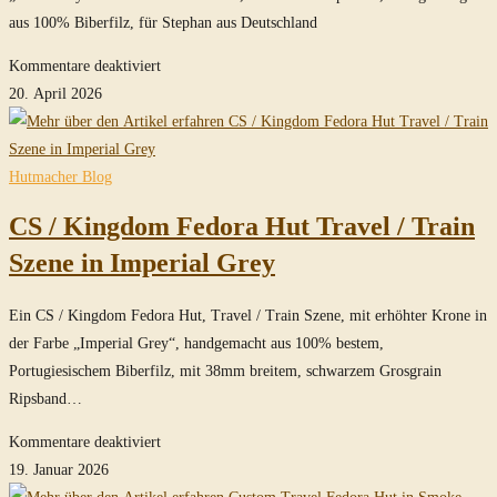
aus 100% Biberfilz, für Stephan aus Deutschland
für
Kommentare deaktiviert
MasterPiece
20. April 2026
Clipper
Fedora
Hut
Hutmacher Blog
mit
CS / Kingdom Fedora Hut Travel / Train
offener
Krone
Szene in Imperial Grey
in
Steel-
Ein CS / Kingdom Fedora Hut, Travel / Train Szene, mit erhöhter Krone in
Grey
der Farbe „Imperial Grey“, handgemacht aus 100% bestem,
Portugiesischem Biberfilz, mit 38mm breitem, schwarzem Grosgrain
Ripsband…
für
Kommentare deaktiviert
CS
19. Januar 2026
/