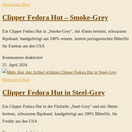
ohne
Hutmacher Blog
Turn
Clipper Fedora Hut – Smoke-Grey
in
Smoke-
Ein Clipper Fedora Hut in „Smoke-Grey“, mit 45mm breitem, schwarzem
Grey
Ripsband, handgefertigt aus 100% reinem, bestem portugiesischen Biberfilz
für Esteban aus den USA
für
Kommentare deaktiviert
Clipper
25. April 2024
Fedora
Hut
Hutmacher Blog
–
Clipper Fedora Hut in Steel-Grey
Smoke-
Grey
Ein Clipper Fedora Hut in der Filzfarbe „Steel-Grey“ und mit 38mm
breitem, schwarzem Ripsband, handgefertigt aus 100% Biberfilz, für
Freddy aus den USA