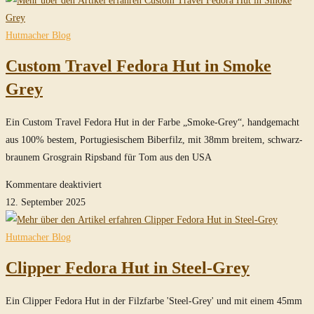
Kingdom
Fedora
Hutmacher Blog
Hut
Custom Travel Fedora Hut in Smoke
Travel
/
Grey
Train
Szene
Ein Custom Travel Fedora Hut in der Farbe „Smoke-Grey“, handgemacht
in
aus 100% bestem, Portugiesischem Biberfilz, mit 38mm breitem, schwarz-
Imperial
braunem Grosgrain Ripsband für Tom aus den USA
Grey
für
Kommentare deaktiviert
Custom
12. September 2025
Travel
Fedora
Hutmacher Blog
Hut
Clipper Fedora Hut in Steel-Grey
in
Smoke
Ein Clipper Fedora Hut in der Filzfarbe 'Steel-Grey' und mit einem 45mm
Grey