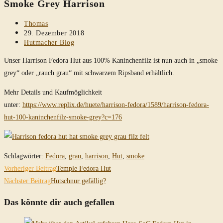
Smoke Grey Harrison
durchsuchen
Beitrags-
Thomas
Autor:
Beitrag
29. Dezember 2018
veröffentlicht:
Beitrags-
Hutmacher Blog
Kategorie:
Unser Harrison Fedora Hut aus 100% Kaninchenfilz ist nun auch in „smoke
grey“ oder „rauch grau“ mit schwarzem Ripsband erhältlich.
Mehr Details und Kaufmöglichkeit
unter:
https://www.replix.de/huete/harrison-fedora/1589/harrison-fedora-
hut-100-kaninchenfilz-smoke-grey?c=176
Schlagwörter
:
Fedora
,
grau
,
harrison
,
Hut
,
smoke
Weitere
Vorheriger Beitrag
Temple Fedora Hut
Artikel
Nächster Beitrag
Hutschnur gefällig?
ansehen
Das könnte dir auch gefallen