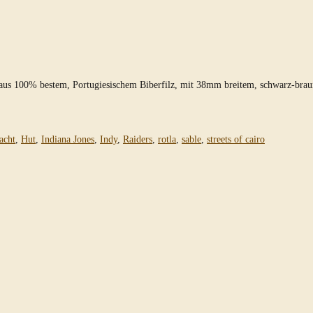
t aus 100% bestem, Portugiesischem Biberfilz, mit 38mm breitem, schwarz-bra
acht
,
Hut
,
Indiana Jones
,
Indy
,
Raiders
,
rotla
,
sable
,
streets of cairo