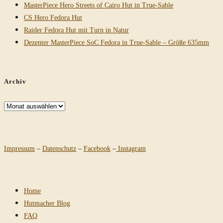
MasterPiece Hero Streets of Cairo Hut in True-Sable
CS Hero Fedora Hut
Raider Fedora Hut mit Turn in Natur
Dezenter MasterPiece SoC Fedora in True-Sable – Größe 635mm
Archiv
Archiv
Impressum
–
Datenschutz
–
Facebook
–
Instagram
Home
Hutmacher Blog
FAQ