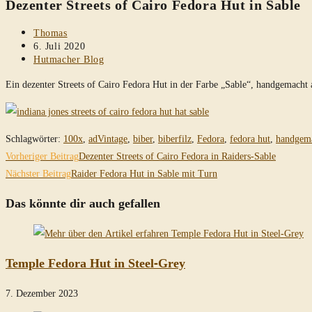
Dezenter Streets of Cairo Fedora Hut in Sable
durchsuchen
Beitrags-
Thomas
Autor:
Beitrag
6. Juli 2020
veröffentlicht:
Beitrags-
Hutmacher Blog
Kategorie:
Ein dezenter Streets of Cairo Fedora Hut in der Farbe „Sable“, handgemach
Schlagwörter
:
100x
,
adVintage
,
biber
,
biberfilz
,
Fedora
,
fedora hut
,
handgem
Weitere
Vorheriger Beitrag
Dezenter Streets of Cairo Fedora in Raiders-Sable
Artikel
Nächster Beitrag
Raider Fedora Hut in Sable mit Turn
ansehen
Das könnte dir auch gefallen
Temple Fedora Hut in Steel-Grey
7. Dezember 2023