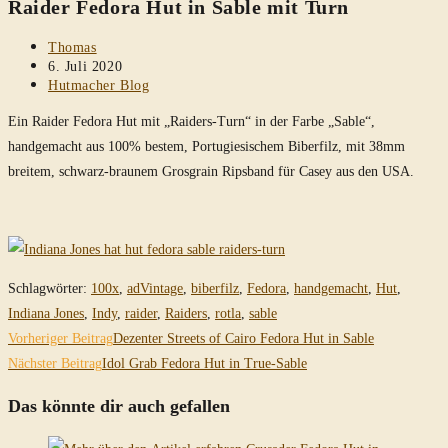
Raider Fedora Hut in Sable mit Turn
durchsuchen
Beitrags-
Thomas
Autor:
Beitrag
6. Juli 2020
veröffentlicht:
Beitrags-
Hutmacher Blog
Kategorie:
Ein Raider Fedora Hut mit „Raiders-Turn“ in der Farbe „Sable“,
handgemacht aus 100% bestem, Portugiesischem Biberfilz, mit 38mm
breitem, schwarz-braunem Grosgrain Ripsband für Casey aus den USA.
Schlagwörter
:
100x
,
adVintage
,
biberfilz
,
Fedora
,
handgemacht
,
Hut
,
Indiana Jones
,
Indy
,
raider
,
Raiders
,
rotla
,
sable
Weitere
Vorheriger Beitrag
Dezenter Streets of Cairo Fedora Hut in Sable
Artikel
Nächster Beitrag
Idol Grab Fedora Hut in True-Sable
ansehen
Das könnte dir auch gefallen