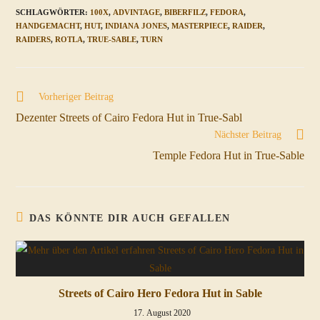
SCHLAGWÖRTER
:
100X
,
ADVINTAGE
,
BIBERFILZ
,
FEDORA
,
HANDGEMACHT
,
HUT
,
INDIANA JONES
,
MASTERPIECE
,
RAIDER
,
RAIDERS
,
ROTLA
,
TRUE-SABLE
,
TURN
Weitere
Vorheriger Beitrag
Artikel
Dezenter Streets of Cairo Fedora Hut in True-Sabl
ansehen
Nächster Beitrag
Temple Fedora Hut in True-Sable
DAS KÖNNTE DIR AUCH GEFALLEN
Streets of Cairo Hero Fedora Hut in Sable
17. August 2020