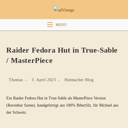
Zum
Inhalt
springen
MENÜ
Raider Fedora Hut in True-Sable
/ MasterPiece
Beitrags-
Beitrag
Beitrags-
Thomas
3. April 2023
Hutmacher Blog
Autor:
veröffentlicht:
Kategorie:
Ein Raider Fedora Hut in True-Sable als MasterPiece Version
(Ravenbar Szene), handgefertigt aus 100% Biberfilz, für Michael aus
der Schweiz