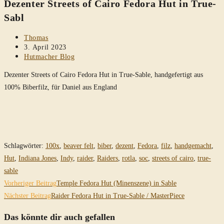
Dezenter Streets of Cairo Fedora Hut in True-
durchsuchen
Sabl
Beitrags-
Thomas
Autor:
Beitrag
3. April 2023
veröffentlicht:
Beitrags-
Hutmacher Blog
Kategorie:
Dezenter Streets of Cairo Fedora Hut in True-Sable, handgefertigt aus
100% Biberfilz, für Daniel aus England
Schlagwörter
:
100x
,
beaver felt
,
biber
,
dezent
,
Fedora
,
filz
,
handgemacht
,
Hut
,
Indiana Jones
,
Indy
,
raider
,
Raiders
,
rotla
,
soc
,
streets of cairo
,
true-
sable
Weitere
Vorheriger Beitrag
Temple Fedora Hut (Minenszene) in Sable
Artikel
Nächster Beitrag
Raider Fedora Hut in True-Sable / MasterPiece
ansehen
Das könnte dir auch gefallen