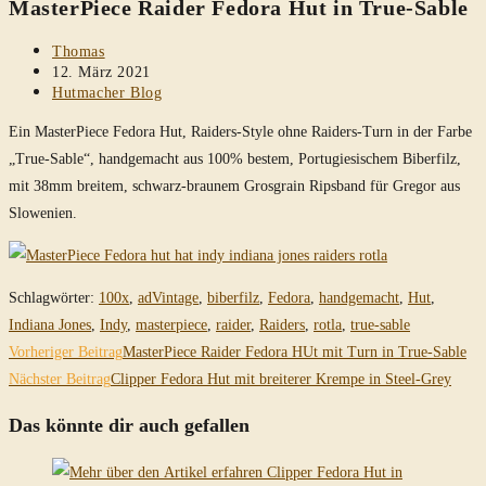
MasterPiece Raider Fedora Hut in True-Sable
durchsuchen
Beitrags-
Thomas
Autor:
Beitrag
12. März 2021
veröffentlicht:
Beitrags-
Hutmacher Blog
Kategorie:
Ein MasterPiece Fedora Hut, Raiders-Style ohne Raiders-Turn in der Farbe
„True-Sable“, handgemacht aus 100% bestem, Portugiesischem Biberfilz,
mit 38mm breitem, schwarz-braunem Grosgrain Ripsband für Gregor aus
Slowenien.
Schlagwörter
:
100x
,
adVintage
,
biberfilz
,
Fedora
,
handgemacht
,
Hut
,
Indiana Jones
,
Indy
,
masterpiece
,
raider
,
Raiders
,
rotla
,
true-sable
Weitere
Vorheriger Beitrag
MasterPiece Raider Fedora HUt mit Turn in True-Sable
Artikel
Nächster Beitrag
Clipper Fedora Hut mit breiterer Krempe in Steel-Grey
ansehen
Das könnte dir auch gefallen