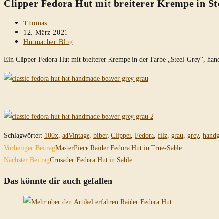
Clipper Fedora Hut mit breiterer Krempe in St
durchsuchen
Beitrags-
Thomas
Autor:
Beitrag
12. März 2021
veröffentlicht:
Beitrags-
Hutmacher Blog
Kategorie:
Ein Clipper Fedora Hut mit breiterer Krempe in der Farbe „Steel-Grey“, h
Schlagwörter
:
100x
,
adVintage
,
biber
,
Clipper
,
Fedora
,
filz
,
grau
,
grey
,
hand
Weitere
Vorheriger Beitrag
MasterPiece Raider Fedora Hut in True-Sable
Artikel
Nächster Beitrag
Crusader Fedora Hut in Sable
ansehen
Das könnte dir auch gefallen