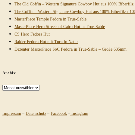
The Old Coffin – Western Signature Cowboy Hut aus 100% Biberfilz 
The Coffin – Western Signature Cowboy Hut aus 100% Biberfilz / 10
MasterPiece Temple Fedora in True-Sable
MasterPiece Hero Streets of Cairo Hut in True-Sable
CS Hero Fedora Hut
Raider Fedora Hut mit Turn in Natur
Dezenter MasterPiece SoC Fedora in True-Sable – Größe 635mm
Archiv
Archiv
Impressum
–
Datenschutz
–
Facebook
–
Instagram