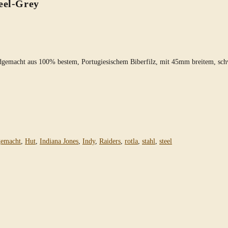
eel-Grey
andgemacht aus 100% bestem, Portugiesischem Biberfilz, mit 45mm breitem, s
gemacht
,
Hut
,
Indiana Jones
,
Indy
,
Raiders
,
rotla
,
stahl
,
steel